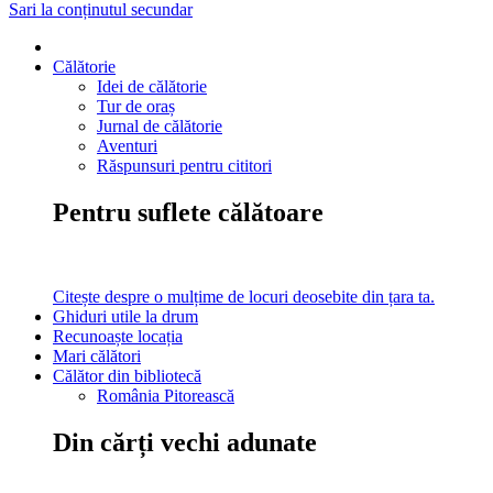
Sari la conținutul secundar
Călătorie
Idei de călătorie
Tur de oraș
Jurnal de călătorie
Aventuri
Răspunsuri pentru cititori
Pentru suflete călătoare
Citește despre o mulțime de locuri deosebite din țara ta.
Ghiduri utile la drum
Recunoaște locația
Mari călători
Călător din bibliotecă
România Pitorească
Din cărți vechi adunate