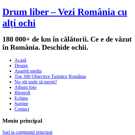
Drum liber – Vezi România cu
alți ochi
180 000+ de km în călătorii. Ce e de văzut
în România. Deschide ochii.
Acasă
Despre
Apariții media
Top 300 Obiective Turistice România
Nu știi unde să mergi?
Album foto
Blogroll
Echipa
Susține
Contact
Meniu principal
Sari la conținutul principal