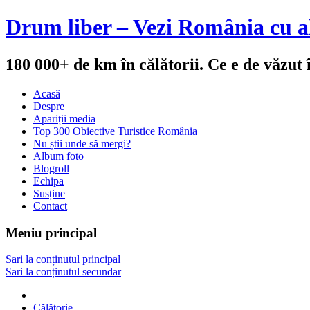
Drum liber – Vezi România cu al
180 000+ de km în călătorii. Ce e de văzut
Acasă
Despre
Apariții media
Top 300 Obiective Turistice România
Nu știi unde să mergi?
Album foto
Blogroll
Echipa
Susține
Contact
Meniu principal
Sari la conținutul principal
Sari la conținutul secundar
Călătorie