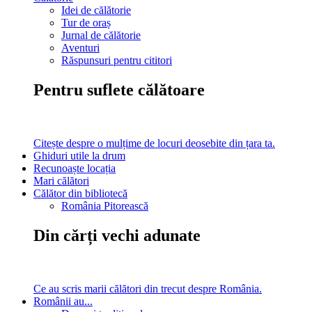
Idei de călătorie
Tur de oraș
Jurnal de călătorie
Aventuri
Răspunsuri pentru cititori
Pentru suflete călătoare
Citește despre o mulțime de locuri deosebite din țara ta.
Ghiduri utile la drum
Recunoaște locația
Mari călători
Călător din bibliotecă
România Pitorească
Din cărți vechi adunate
Ce au scris marii călători din trecut despre România.
Românii au...