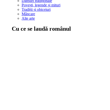
Dansuri tradiționale
Povești, legende și mituri
Tradiții și obiceiuri
Mâncare
Alte arte
Cu ce se laudă românul
În țara ta, oamenii știu să mănânce bine, să spună povești și leg
Comportament sănătos
Autostop
Concursuri
Extreme românești
Evenimente
Scrie România
IAdR
Evenimentele prietenilor
Acțiuni despre care trebuie să știi