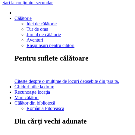
Sari la conținutul secundar
Călătorie
Idei de călătorie
Tur de oraș
Jurnal de călătorie
Aventuri
Răspunsuri pentru cititori
Pentru suflete călătoare
Citește despre o mulțime de locuri deosebite din țara ta.
Ghiduri utile la drum
Recunoaște locația
Mari călători
Călător din bibliotecă
România Pitorească
Din cărți vechi adunate