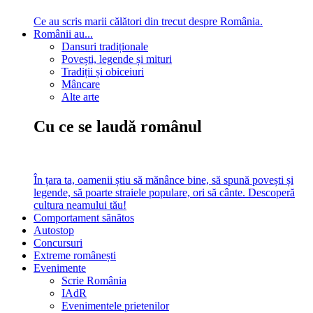
Ce au scris marii călători din trecut despre România.
Românii au...
Dansuri tradiționale
Povești, legende și mituri
Tradiții și obiceiuri
Mâncare
Alte arte
Cu ce se laudă românul
În țara ta, oamenii știu să mănânce bine, să spună povești și
legende, să poarte straiele populare, ori să cânte. Descoperă
cultura neamului tău!
Comportament sănătos
Autostop
Concursuri
Extreme românești
Evenimente
Scrie România
IAdR
Evenimentele prietenilor