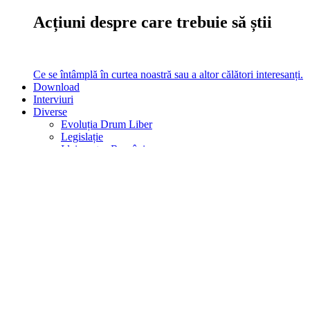
Acțiuni despre care trebuie să știi
Ce se întâmplă în curtea noastră sau a altor călători interesanți.
Download
Interviuri
Diverse
Evoluția Drum Liber
Legislație
Idei pentru România
Analize
Am testat
Vezi filmul
Analize, Teste, Filme, Legislație
turistică, Evoluția noastră în timp
Ce altceva mai poți citi pe site la noi.
Caută