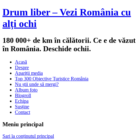
Drum liber – Vezi România cu
alți ochi
180 000+ de km în călătorii. Ce e de văzut
în România. Deschide ochii.
Acasă
Despre
Apariții media
Top 300 Obiective Turistice România
Nu știi unde să mergi?
Album foto
Blogroll
Echipa
Susține
Contact
Meniu principal
Sari la conținutul principal