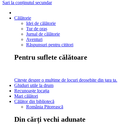
Sari la conținutul secundar
Călătorie
Idei de călătorie
Tur de oraș
Jurnal de călătorie
Aventuri
Răspunsuri pentru cititori
Pentru suflete călătoare
Citește despre o mulțime de locuri deosebite din țara ta.
Ghiduri utile la drum
Recunoaște locația
Mari călători
Călător din bibliotecă
România Pitorească
Din cărți vechi adunate