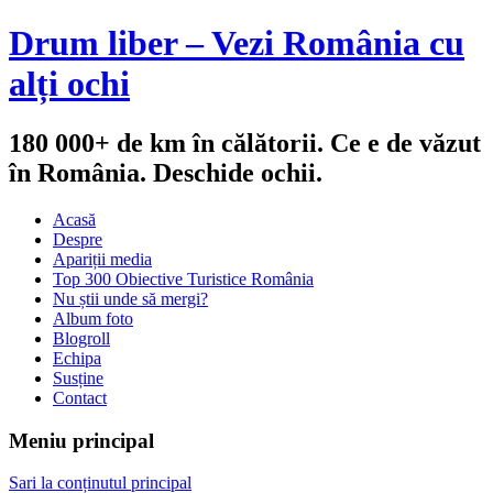
Drum liber – Vezi România cu
alți ochi
180 000+ de km în călătorii. Ce e de văzut
în România. Deschide ochii.
Acasă
Despre
Apariții media
Top 300 Obiective Turistice România
Nu știi unde să mergi?
Album foto
Blogroll
Echipa
Susține
Contact
Meniu principal
Sari la conținutul principal