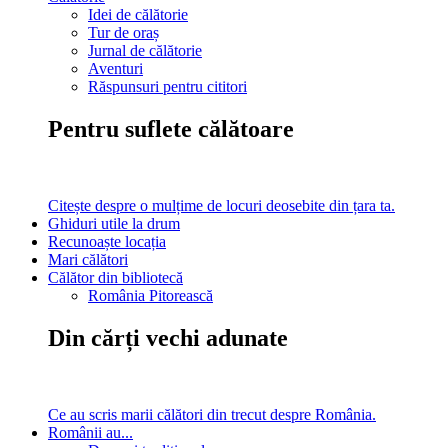
Idei de călătorie
Tur de oraș
Jurnal de călătorie
Aventuri
Răspunsuri pentru cititori
Pentru suflete călătoare
Citește despre o mulțime de locuri deosebite din țara ta.
Ghiduri utile la drum
Recunoaște locația
Mari călători
Călător din bibliotecă
România Pitorească
Din cărți vechi adunate
Ce au scris marii călători din trecut despre România.
Românii au...