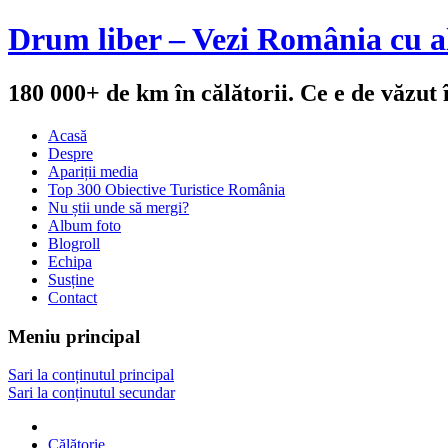
Drum liber – Vezi România cu al
180 000+ de km în călătorii. Ce e de văzut
Acasă
Despre
Apariții media
Top 300 Obiective Turistice România
Nu știi unde să mergi?
Album foto
Blogroll
Echipa
Susține
Contact
Meniu principal
Sari la conținutul principal
Sari la conținutul secundar
Călătorie