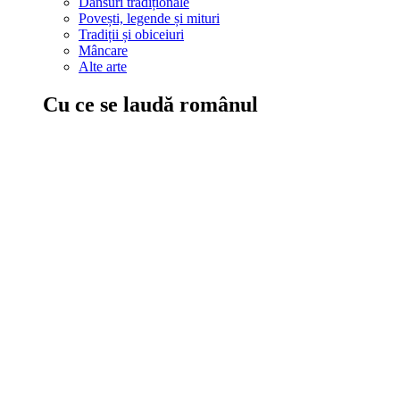
Dansuri tradiționale
Povești, legende și mituri
Tradiții și obiceiuri
Mâncare
Alte arte
Cu ce se laudă românul
În țara ta, oamenii știu să mănânce bine, să spună povești și leg
Comportament sănătos
Autostop
Concursuri
Extreme românești
Evenimente
Scrie România
IAdR
Evenimentele prietenilor
Acțiuni despre care trebuie să știi