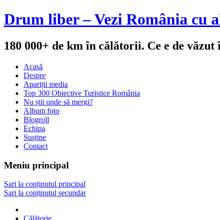
Drum liber – Vezi România cu al
180 000+ de km în călătorii. Ce e de văzut
Acasă
Despre
Apariții media
Top 300 Obiective Turistice România
Nu știi unde să mergi?
Album foto
Blogroll
Echipa
Susține
Contact
Meniu principal
Sari la conținutul principal
Sari la conținutul secundar
Călătorie