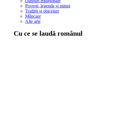
Dansuri tradiționale
Povești, legende și mituri
Tradiții și obiceiuri
Mâncare
Alte arte
Cu ce se laudă românul
În țara ta, oamenii știu să mănânce bine, să spună povești și leg
Comportament sănătos
Autostop
Concursuri
Extreme românești
Evenimente
Scrie România
IAdR
Evenimentele prietenilor
Acțiuni despre care trebuie să știi