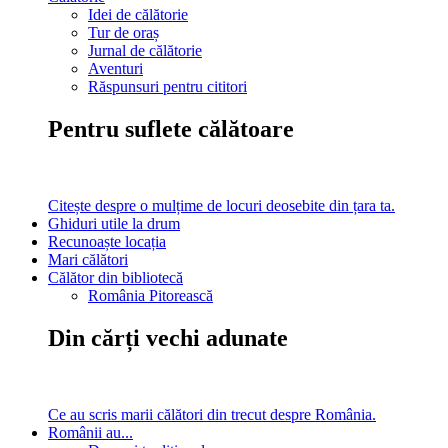
Idei de călătorie
Tur de oraș
Jurnal de călătorie
Aventuri
Răspunsuri pentru cititori
Pentru suflete călătoare
Citește despre o mulțime de locuri deosebite din țara ta.
Ghiduri utile la drum
Recunoaște locația
Mari călători
Călător din bibliotecă
România Pitorească
Din cărți vechi adunate
Ce au scris marii călători din trecut despre România.
Românii au...