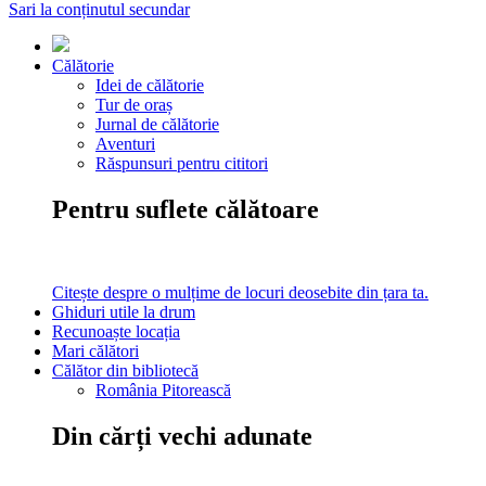
Sari la conținutul secundar
Călătorie
Idei de călătorie
Tur de oraș
Jurnal de călătorie
Aventuri
Răspunsuri pentru cititori
Pentru suflete călătoare
Citește despre o mulțime de locuri deosebite din țara ta.
Ghiduri utile la drum
Recunoaște locația
Mari călători
Călător din bibliotecă
România Pitorească
Din cărți vechi adunate