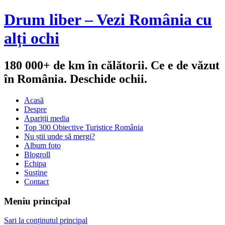
Drum liber – Vezi România cu
alți ochi
180 000+ de km în călătorii. Ce e de văzut
în România. Deschide ochii.
Acasă
Despre
Apariții media
Top 300 Obiective Turistice România
Nu știi unde să mergi?
Album foto
Blogroll
Echipa
Susține
Contact
Meniu principal
Sari la conținutul principal