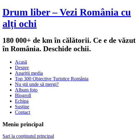
Drum liber – Vezi România cu
alți ochi
180 000+ de km în călătorii. Ce e de văzut
în România. Deschide ochii.
Acasă
Despre
Apariții media
Top 300 Obiective Turistice România
Nu știi unde să mergi?
Album foto
Blogroll
Echipa
Susține
Contact
Meniu principal
Sari la conținutul principal