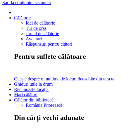
Sari la conținutul secundar
Călătorie
Idei de călătorie
Tur de oraș
Jurnal de călătorie
Aventuri
Răspunsuri pentru cititori
Pentru suflete călătoare
Citește despre o mulțime de locuri deosebite din țara ta.
Ghiduri utile la drum
Recunoaște locația
Mari călători
Călător din bibliotecă
România Pitorească
Din cărți vechi adunate