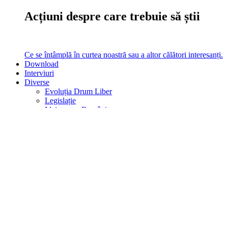
Acțiuni despre care trebuie să știi
Ce se întâmplă în curtea noastră sau a altor călători interesanți.
Download
Interviuri
Diverse
Evoluția Drum Liber
Legislație
Idei pentru România
Analize
Am testat
Vezi filmul
Analize, Teste, Filme, Legislație
turistică, Evoluția noastră în timp
Ce altceva mai poți citi pe site la noi.
Caută