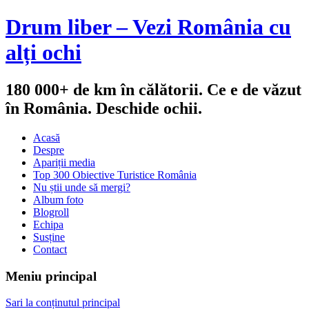
Drum liber – Vezi România cu
alți ochi
180 000+ de km în călătorii. Ce e de văzut
în România. Deschide ochii.
Acasă
Despre
Apariții media
Top 300 Obiective Turistice România
Nu știi unde să mergi?
Album foto
Blogroll
Echipa
Susține
Contact
Meniu principal
Sari la conținutul principal