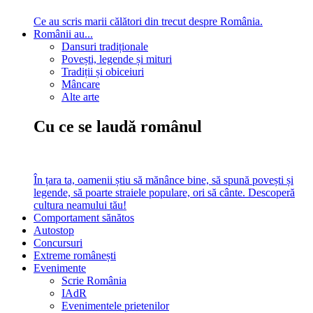
Ce au scris marii călători din trecut despre România.
Românii au...
Dansuri tradiționale
Povești, legende și mituri
Tradiții și obiceiuri
Mâncare
Alte arte
Cu ce se laudă românul
În țara ta, oamenii știu să mănânce bine, să spună povești și
legende, să poarte straiele populare, ori să cânte. Descoperă
cultura neamului tău!
Comportament sănătos
Autostop
Concursuri
Extreme românești
Evenimente
Scrie România
IAdR
Evenimentele prietenilor