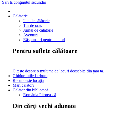
Sari la conținutul secundar
Călătorie
Idei de călătorie
Tur de oraș
Jurnal de călătorie
Aventuri
Răspunsuri pentru cititori
Pentru suflete călătoare
Citește despre o mulțime de locuri deosebite din țara ta.
Ghiduri utile la drum
Recunoaște locația
Mari călători
Călător din bibliotecă
România Pitorească
Din cărți vechi adunate