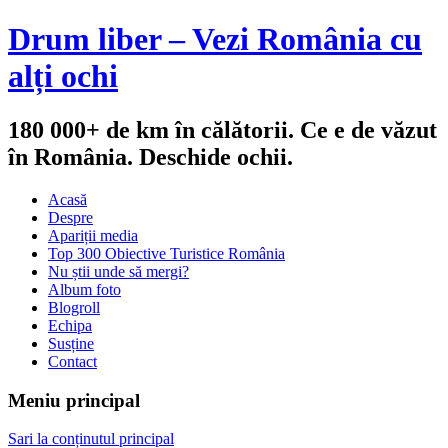
Drum liber – Vezi România cu
alți ochi
180 000+ de km în călătorii. Ce e de văzut
în România. Deschide ochii.
Acasă
Despre
Apariții media
Top 300 Obiective Turistice România
Nu știi unde să mergi?
Album foto
Blogroll
Echipa
Susține
Contact
Meniu principal
Sari la conținutul principal