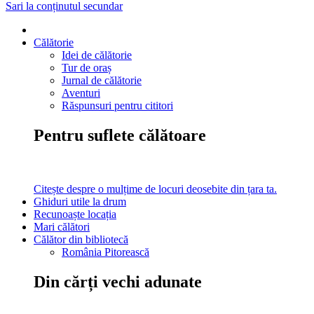
Sari la conținutul secundar
Călătorie
Idei de călătorie
Tur de oraș
Jurnal de călătorie
Aventuri
Răspunsuri pentru cititori
Pentru suflete călătoare
Citește despre o mulțime de locuri deosebite din țara ta.
Ghiduri utile la drum
Recunoaște locația
Mari călători
Călător din bibliotecă
România Pitorească
Din cărți vechi adunate