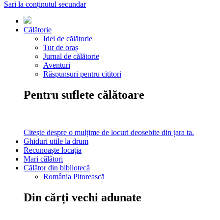
Sari la conținutul secundar
Călătorie
Idei de călătorie
Tur de oraș
Jurnal de călătorie
Aventuri
Răspunsuri pentru cititori
Pentru suflete călătoare
Citește despre o mulțime de locuri deosebite din țara ta.
Ghiduri utile la drum
Recunoaște locația
Mari călători
Călător din bibliotecă
România Pitorească
Din cărți vechi adunate