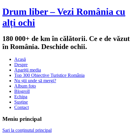
Drum liber – Vezi România cu
alți ochi
180 000+ de km în călătorii. Ce e de văzut
în România. Deschide ochii.
Acasă
Despre
Apariții media
Top 300 Obiective Turistice România
Nu știi unde să mergi?
Album foto
Blogroll
Echipa
Susține
Contact
Meniu principal
Sari la conținutul principal