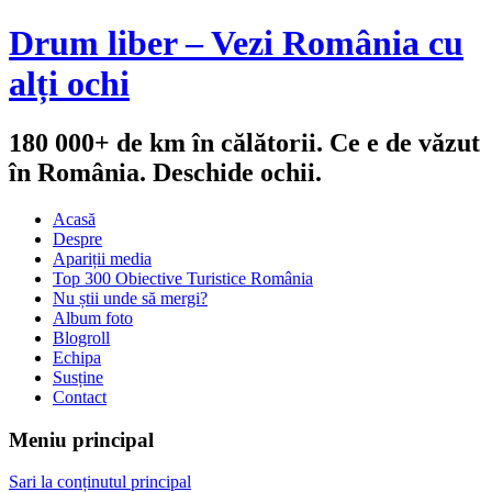
Drum liber – Vezi România cu
alți ochi
180 000+ de km în călătorii. Ce e de văzut
în România. Deschide ochii.
Acasă
Despre
Apariții media
Top 300 Obiective Turistice România
Nu știi unde să mergi?
Album foto
Blogroll
Echipa
Susține
Contact
Meniu principal
Sari la conținutul principal