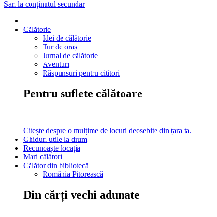
Sari la conținutul secundar
Călătorie
Idei de călătorie
Tur de oraș
Jurnal de călătorie
Aventuri
Răspunsuri pentru cititori
Pentru suflete călătoare
Citește despre o mulțime de locuri deosebite din țara ta.
Ghiduri utile la drum
Recunoaște locația
Mari călători
Călător din bibliotecă
România Pitorească
Din cărți vechi adunate