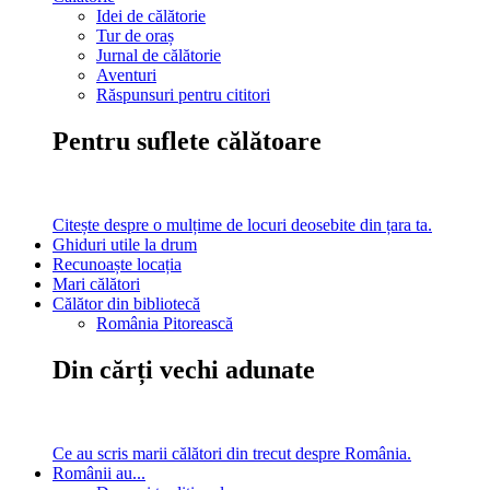
Idei de călătorie
Tur de oraș
Jurnal de călătorie
Aventuri
Răspunsuri pentru cititori
Pentru suflete călătoare
Citește despre o mulțime de locuri deosebite din țara ta.
Ghiduri utile la drum
Recunoaște locația
Mari călători
Călător din bibliotecă
România Pitorească
Din cărți vechi adunate
Ce au scris marii călători din trecut despre România.
Românii au...