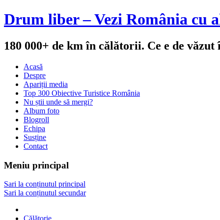
Drum liber – Vezi România cu al
180 000+ de km în călătorii. Ce e de văzut
Acasă
Despre
Apariții media
Top 300 Obiective Turistice România
Nu știi unde să mergi?
Album foto
Blogroll
Echipa
Susține
Contact
Meniu principal
Sari la conținutul principal
Sari la conținutul secundar
Călătorie