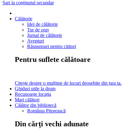
Sari la conținutul secundar
Călătorie
Idei de călătorie
Tur de oraș
Jurnal de călătorie
Aventuri
Răspunsuri pentru cititori
Pentru suflete călătoare
Citește despre o mulțime de locuri deosebite din țara ta.
Ghiduri utile la drum
Recunoaște locația
Mari călători
Călător din bibliotecă
România Pitorească
Din cărți vechi adunate