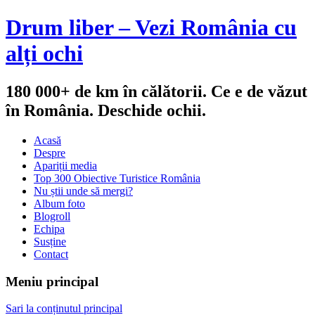
Drum liber – Vezi România cu
alți ochi
180 000+ de km în călătorii. Ce e de văzut
în România. Deschide ochii.
Acasă
Despre
Apariții media
Top 300 Obiective Turistice România
Nu știi unde să mergi?
Album foto
Blogroll
Echipa
Susține
Contact
Meniu principal
Sari la conținutul principal