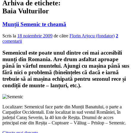
Arhiva de etichete:
Baia Vulturilor
Munții Semenic te cheamă
Scris la
18 noiembrie 2009
de către
Florin Arjocu (fondator)
2
comentarii
Semenicul este poate unul dintre cei mai accesibili
munți din Romania. Are drum asfaltat aproape
până în vârful muntelui. Ajungi cu mașina până sus
fără nici o problemă (bineînțeles că dacă e iarnă
trebuie să ai mașina echipată pentru sezonul rece și
condiții de munte – lanțuri, etc.).
Localizare: Semenicul face parte din Munții Banatului, o parte a
Carpaților Occidentali. Este localizat in sud vestul României, în
județul Caraș Severin, la 40 km de Reșița. Drumul de acces
principal este din Reșița – Cuptoare – Văliug – Prislop – Semenic.
Citește mai departe
→