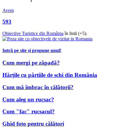
Avem
593
Obiective Turistice din România
în listă (+5).
Intră pe site și propune unul!
Cum mergi pe zăpadă?
Hărțile cu pârtiile de schi din România
Cum mă îmbrac în călătorii?
Cum aleg un rucsac?
Cum "fac" rucsacul?
Ghid foto pentru călători