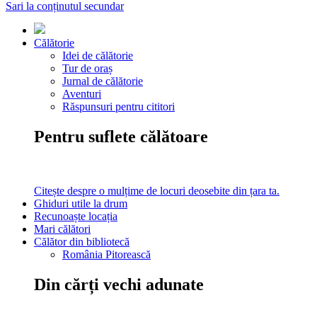
Sari la conținutul secundar
Călătorie
Idei de călătorie
Tur de oraș
Jurnal de călătorie
Aventuri
Răspunsuri pentru cititori
Pentru suflete călătoare
Citește despre o mulțime de locuri deosebite din țara ta.
Ghiduri utile la drum
Recunoaște locația
Mari călători
Călător din bibliotecă
România Pitorească
Din cărți vechi adunate