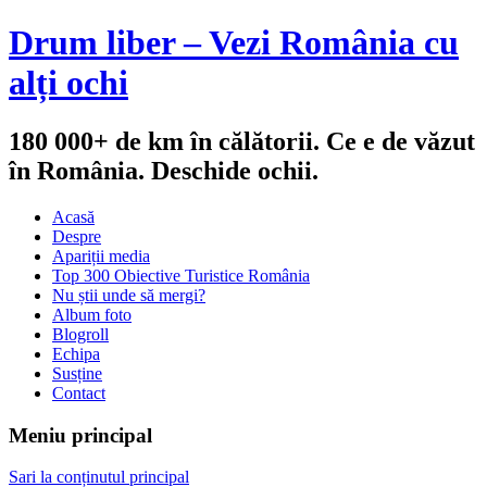
Drum liber – Vezi România cu
alți ochi
180 000+ de km în călătorii. Ce e de văzut
în România. Deschide ochii.
Acasă
Despre
Apariții media
Top 300 Obiective Turistice România
Nu știi unde să mergi?
Album foto
Blogroll
Echipa
Susține
Contact
Meniu principal
Sari la conținutul principal