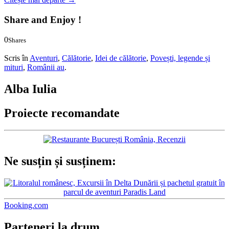
Share and Enjoy !
0
Shares
0
0
Scris în
Aventuri
,
Călătorie
,
Idei de călătorie
,
Povești, legende și
mituri
,
Românii au
.
Alba Iulia
Proiecte recomandate
Ne susțin și susținem:
Booking.com
Parteneri la drum