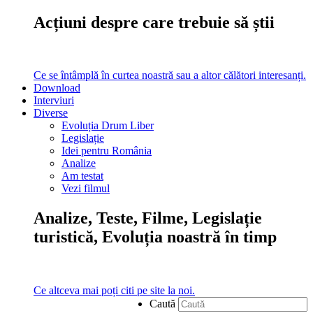
Acțiuni despre care trebuie să știi
Ce se întâmplă în curtea noastră sau a altor călători interesanți.
Download
Interviuri
Diverse
Evoluția Drum Liber
Legislație
Idei pentru România
Analize
Am testat
Vezi filmul
Analize, Teste, Filme, Legislație
turistică, Evoluția noastră în timp
Ce altceva mai poți citi pe site la noi.
Caută