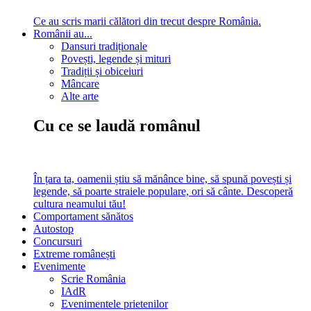
Ce au scris marii călători din trecut despre România.
Românii au...
Dansuri tradiționale
Povești, legende și mituri
Tradiții și obiceiuri
Mâncare
Alte arte
Cu ce se laudă românul
În țara ta, oamenii știu să mănânce bine, să spună povești și
legende, să poarte straiele populare, ori să cânte. Descoperă
cultura neamului tău!
Comportament sănătos
Autostop
Concursuri
Extreme românești
Evenimente
Scrie România
IAdR
Evenimentele prietenilor