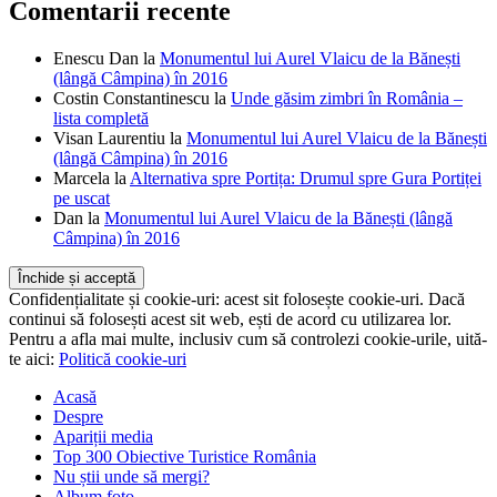
Comentarii recente
Enescu Dan
la
Monumentul lui Aurel Vlaicu de la Bănești
(lângă Câmpina) în 2016
Costin Constantinescu
la
Unde găsim zimbri în România –
lista completă
Visan Laurentiu
la
Monumentul lui Aurel Vlaicu de la Bănești
(lângă Câmpina) în 2016
Marcela
la
Alternativa spre Portița: Drumul spre Gura Portiței
pe uscat
Dan
la
Monumentul lui Aurel Vlaicu de la Bănești (lângă
Câmpina) în 2016
Confidențialitate și cookie-uri: acest sit folosește cookie-uri. Dacă
continui să folosești acest sit web, ești de acord cu utilizarea lor.
Pentru a afla mai multe, inclusiv cum să controlezi cookie-urile, uită-
te aici:
Politică cookie-uri
Acasă
Despre
Apariții media
Top 300 Obiective Turistice România
Nu știi unde să mergi?
Album foto