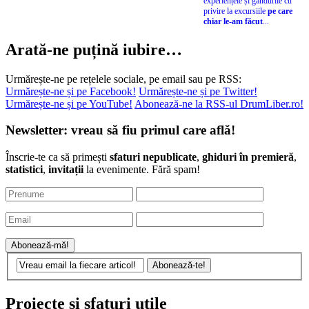
experiențele și gândurile cu
privire la excursiile
pe care
chiar le-am făcut
...
Arată-ne puțină iubire…
Urmărește-ne pe rețelele sociale, pe email sau pe RSS:
Urmărește-ne și pe Facebook!
Urmărește-ne și pe Twitter!
Urmărește-ne și pe YouTube!
Abonează-ne la RSS-ul DrumLiber.ro!
Newsletter: vreau să fiu primul care află!
Înscrie-te ca să primești
sfaturi nepublicate
,
ghiduri în premieră
,
statistici
,
invitații
la evenimente. Fără spam!
Proiecte și sfaturi utile