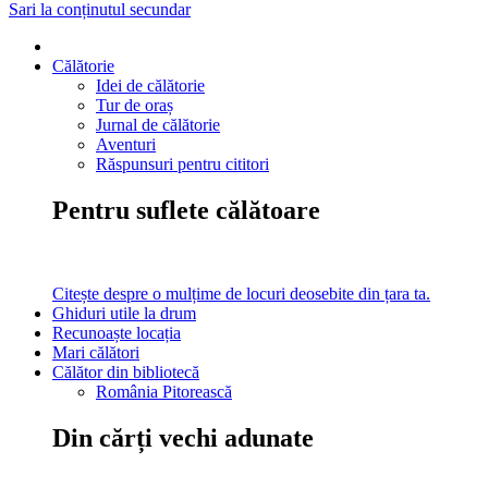
Sari la conținutul secundar
Călătorie
Idei de călătorie
Tur de oraș
Jurnal de călătorie
Aventuri
Răspunsuri pentru cititori
Pentru suflete călătoare
Citește despre o mulțime de locuri deosebite din țara ta.
Ghiduri utile la drum
Recunoaște locația
Mari călători
Călător din bibliotecă
România Pitorească
Din cărți vechi adunate