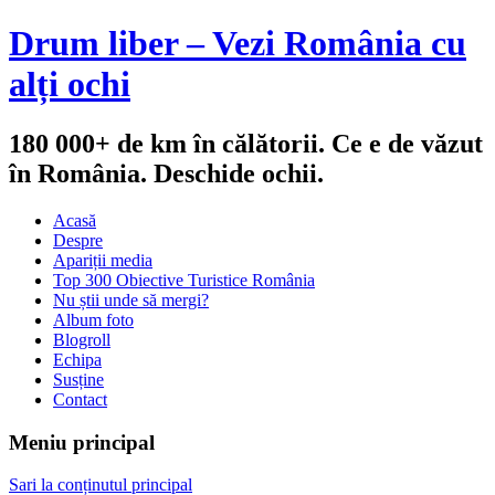
Drum liber – Vezi România cu
alți ochi
180 000+ de km în călătorii. Ce e de văzut
în România. Deschide ochii.
Acasă
Despre
Apariții media
Top 300 Obiective Turistice România
Nu știi unde să mergi?
Album foto
Blogroll
Echipa
Susține
Contact
Meniu principal
Sari la conținutul principal