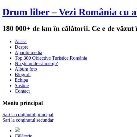
Drum liber – Vezi România cu al
180 000+ de km în călătorii. Ce e de văzut
Acasă
Despre
Apariții media
Top 300 Obiective Turistice România
Nu știi unde să mergi?
Album foto
Blogroll
Echipa
Susține
Contact
Meniu principal
Sari la conținutul principal
Sari la conținutul secundar
Călătorie