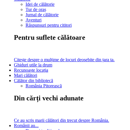
Idei de călătorie
Tur de oraș
Jurnal de călătorie
Aventuri
Răspunsuri pentru cititori
Pentru suflete călătoare
Citește despre o mulțime de locuri deosebite din țara ta.
Ghiduri utile la drum
Recunoaște locația
Mari călători
Călător din bibliotecă
România Pitorească
Din cărți vechi adunate
Ce au scris marii călători din trecut despre România.
Românii au...