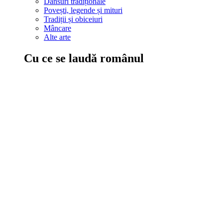
Dansuri tradiționale
Povești, legende și mituri
Tradiții și obiceiuri
Mâncare
Alte arte
Cu ce se laudă românul
În țara ta, oamenii știu să mănânce bine, să spună povești și leg
Comportament sănătos
Autostop
Concursuri
Extreme românești
Evenimente
Scrie România
IAdR
Evenimentele prietenilor
Acțiuni despre care trebuie să știi