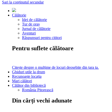
Sari la conținutul secundar
Călătorie
Idei de călătorie
Tur de oraș
Jurnal de călătorie
Aventuri
Răspunsuri pentru cititori
Pentru suflete călătoare
Citește despre o mulțime de locuri deosebite din țara ta.
Ghiduri utile la drum
Recunoaște locația
Mari călători
Călător din bibliotecă
România Pitorească
Din cărți vechi adunate