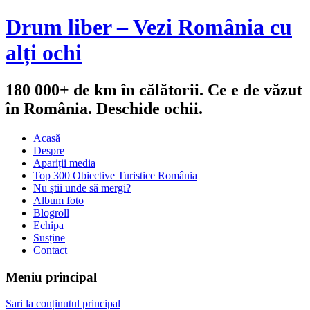
Drum liber – Vezi România cu
alți ochi
180 000+ de km în călătorii. Ce e de văzut
în România. Deschide ochii.
Acasă
Despre
Apariții media
Top 300 Obiective Turistice România
Nu știi unde să mergi?
Album foto
Blogroll
Echipa
Susține
Contact
Meniu principal
Sari la conținutul principal