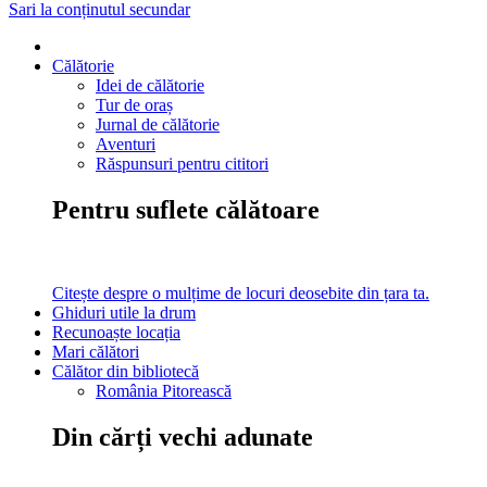
Sari la conținutul secundar
Călătorie
Idei de călătorie
Tur de oraș
Jurnal de călătorie
Aventuri
Răspunsuri pentru cititori
Pentru suflete călătoare
Citește despre o mulțime de locuri deosebite din țara ta.
Ghiduri utile la drum
Recunoaște locația
Mari călători
Călător din bibliotecă
România Pitorească
Din cărți vechi adunate