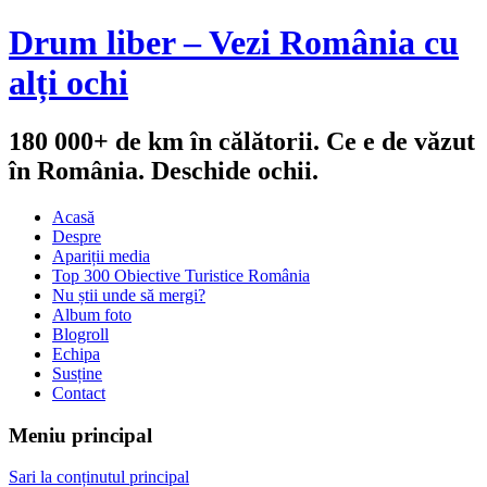
Drum liber – Vezi România cu
alți ochi
180 000+ de km în călătorii. Ce e de văzut
în România. Deschide ochii.
Acasă
Despre
Apariții media
Top 300 Obiective Turistice România
Nu știi unde să mergi?
Album foto
Blogroll
Echipa
Susține
Contact
Meniu principal
Sari la conținutul principal