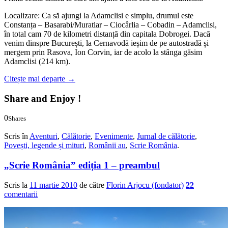
Localizare: Ca să ajungi la Adamclisi e simplu, drumul este
Constanța – Basarabi/Muratlar – Ciocârlia – Cobadin – Adamclisi,
în total cam 70 de kilometri distanță din capitala Dobrogei. Dacă
venim dinspre București, la Cernavodă ieșim de pe autostradă și
mergem prin Rasova, Ion Corvin, iar de acolo la stânga găsim
Adamclisi (214 km).
Citește mai departe
→
Share and Enjoy !
0
Shares
0
0
Scris în
Aventuri
,
Călătorie
,
Evenimente
,
Jurnal de călătorie
,
Povești, legende și mituri
,
Românii au
,
Scrie România
.
„Scrie România” ediția 1 – preambul
Scris la
11 martie 2010
de către
Florin Arjocu (fondator)
22
comentarii