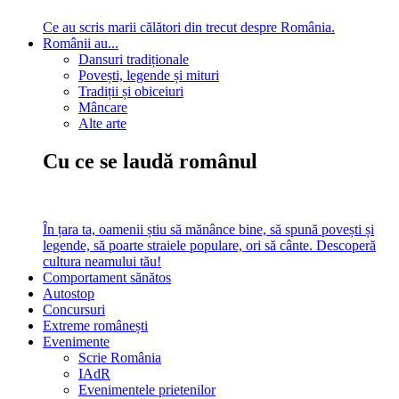
Ce au scris marii călători din trecut despre România.
Românii au...
Dansuri tradiționale
Povești, legende și mituri
Tradiții și obiceiuri
Mâncare
Alte arte
Cu ce se laudă românul
În țara ta, oamenii știu să mănânce bine, să spună povești și
legende, să poarte straiele populare, ori să cânte. Descoperă
cultura neamului tău!
Comportament sănătos
Autostop
Concursuri
Extreme românești
Evenimente
Scrie România
IAdR
Evenimentele prietenilor