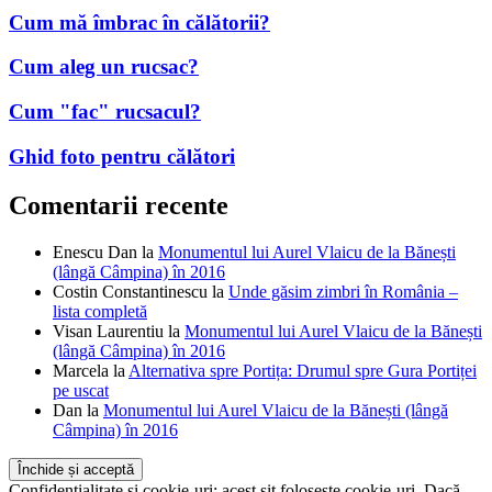
Cum mă îmbrac în călătorii?
Cum aleg un rucsac?
Cum "fac" rucsacul?
Ghid foto pentru călători
Comentarii recente
Enescu Dan
la
Monumentul lui Aurel Vlaicu de la Bănești
(lângă Câmpina) în 2016
Costin Constantinescu
la
Unde găsim zimbri în România –
lista completă
Visan Laurentiu
la
Monumentul lui Aurel Vlaicu de la Bănești
(lângă Câmpina) în 2016
Marcela
la
Alternativa spre Portița: Drumul spre Gura Portiței
pe uscat
Dan
la
Monumentul lui Aurel Vlaicu de la Bănești (lângă
Câmpina) în 2016
Confidențialitate și cookie-uri: acest sit folosește cookie-uri. Dacă