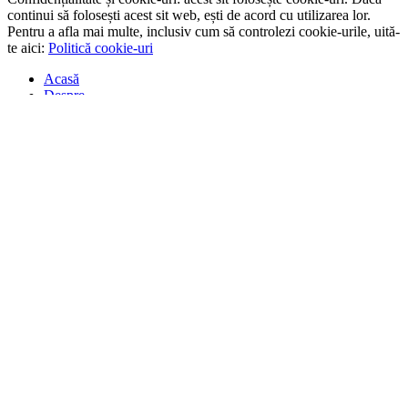
continui să folosești acest sit web, ești de acord cu utilizarea lor.
Pentru a afla mai multe, inclusiv cum să controlezi cookie-urile, uită-
te aici:
Politică cookie-uri
Acasă
Despre
Apariții media
Top 300 Obiective Turistice România
Nu știi unde să mergi?
Album foto
Blogroll
Echipa
Susține
Contact
www.drumliber.ro
este licenţiat printr-
o
Licenţă Creative Commons Atribuire-Necomercial-FărăModificări
3.0 România
. Bazată pe opera disponibilă la
drumliber.ro
. Preluarea
textelor şi/sau a pozelor ori filmelor se face DOAR cu citarea sursei.
Puteţi aduce mici modificări materialelor preluate. La sfârşitul
fiecărei preluări trebuie să existe un link către acest sit. Punem suflet,
muncă și timp să creștem drumliber.ro, iar cititorii merită să vadă ori
să contrazică SURSA informației.
Temă
Wordpress
modificată de
drumliber.ro
0
Shares