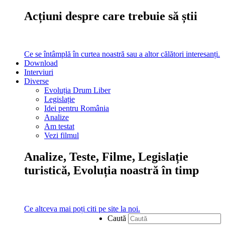
Acțiuni despre care trebuie să știi
Ce se întâmplă în curtea noastră sau a altor călători interesanți.
Download
Interviuri
Diverse
Evoluția Drum Liber
Legislație
Idei pentru România
Analize
Am testat
Vezi filmul
Analize, Teste, Filme, Legislație
turistică, Evoluția noastră în timp
Ce altceva mai poți citi pe site la noi.
Caută