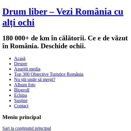
Drum liber – Vezi România cu
alți ochi
180 000+ de km în călătorii. Ce e de văzut
în România. Deschide ochii.
Acasă
Despre
Apariții media
Top 300 Obiective Turistice România
Nu știi unde să mergi?
Album foto
Blogroll
Echipa
Susține
Contact
Meniu principal
Sari la conținutul principal