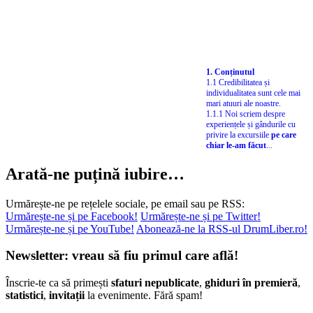
1. Conținutul
1.1 Credibilitatea și
individualitatea sunt cele mai
mari atuuri ale noastre.
1.1.1 Noi scriem despre
experiențele și gândurile cu
privire la excursiile
pe care
chiar le-am făcut
...
Arată-ne puțină iubire…
Urmărește-ne pe rețelele sociale, pe email sau pe RSS:
Urmărește-ne și pe Facebook!
Urmărește-ne și pe Twitter!
Urmărește-ne și pe YouTube!
Abonează-ne la RSS-ul DrumLiber.ro!
Newsletter: vreau să fiu primul care află!
Înscrie-te ca să primești
sfaturi nepublicate
,
ghiduri în premieră
,
statistici
,
invitații
la evenimente. Fără spam!