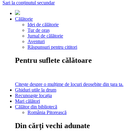
Sari la conținutul secundar
Călătorie
Idei de călătorie
Tur de oraș
Jurnal de călătorie
Aventuri
Răspunsuri pentru cititori
Pentru suflete călătoare
Citește despre o mulțime de locuri deosebite din țara ta.
Ghiduri utile la drum
Recunoaște locația
Mari călători
Călător din bibliotecă
România Pitorească
Din cărți vechi adunate