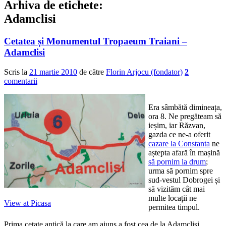
Arhiva de etichete:
Adamclisi
Cetatea și Monumentul Tropaeum Traiani –
Adamclisi
Scris la
21 martie 2010
de către
Florin Arjocu (fondator)
2
comentarii
Era sâmbătă dimineața,
ora 8. Ne pregăteam să
ieșim, iar Răzvan,
gazda ce ne-a oferit
cazare la Constanta
ne
aștepta afară în mașină
să pornim la drum
;
urma să pornim spre
sud-vestul Dobrogei și
să vizităm cât mai
multe locații ne
View at Picasa
permitea timpul.
Prima cetate antică la care am ajuns a fost cea de la Adamclisi.