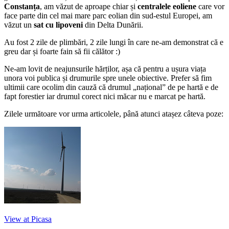
Constanța
, am văzut de aproape chiar și
centralele eoliene
care vor
face parte din cel mai mare parc eolian din sud-estul Europei, am
văzut un
sat cu lipoveni
din Delta Dunării.
Au fost 2 zile de plimbări, 2 zile lungi în care ne-am demonstrat că e
greu dar și foarte fain să fii călător :)
Ne-am lovit de neajunsurile hărților, așa că pentru a ușura viața
unora voi publica și drumurile spre unele obiective. Prefer să fim
ultimii care ocolim din cauză că drumul „național” de pe hartă e de
fapt forestier iar drumul corect nici măcar nu e marcat pe hartă.
Zilele următoare vor urma articolele, până atunci atașez câteva poze:
View at Picasa