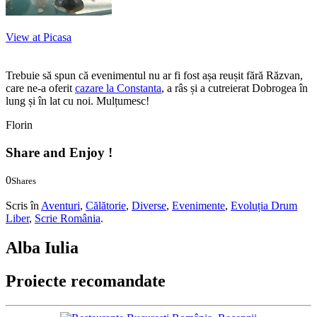
View at Picasa
Trebuie să spun că evenimentul nu ar fi fost așa reușit fără Răzvan,
care ne-a oferit
cazare la Constanta
, a râs și a cutreierat Dobrogea în
lung și în lat cu noi. Mulțumesc!
Florin
Share and Enjoy !
0
Shares
0
0
Scris în
Aventuri
,
Călătorie
,
Diverse
,
Evenimente
,
Evoluția Drum
Liber
,
Scrie România
.
Alba Iulia
Proiecte recomandate