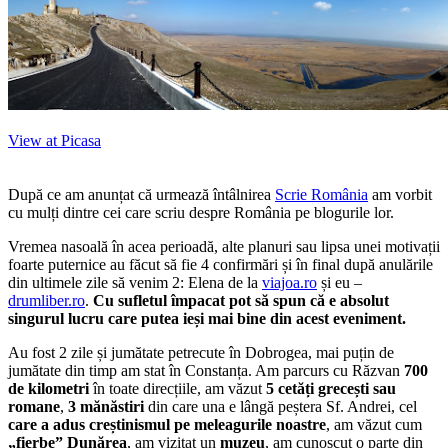
View at Picasa
După ce am anunțat că urmează întâlnirea
Scrie România
am vorbit
cu mulți dintre cei care scriu despre România pe blogurile lor.
Vremea nasoală în acea perioadă, alte planuri sau lipsa unei motivații
foarte puternice au făcut să fie 4 confirmări și în final după anulările
din ultimele zile să venim 2: Elena de la
viajoa.ro
și eu –
drumliber.ro
.
Cu sufletul împacat pot să spun că e absolut
singurul lucru care putea ieși mai bine din acest eveniment.
Au fost 2 zile și jumătate petrecute în Dobrogea, mai puțin de
jumătate din timp am stat în Constanța. Am parcurs cu Răzvan
700
de kilometri
în toate direcțiile, am văzut
5 cetăți grecești sau
romane
,
3 mănăstiri
din care una e lângă peștera Sf. Andrei, cel
care a adus creștinismul pe meleagurile noastre
, am văzut cum
„fierbe” Dunărea
, am vizitat un
muzeu
, am cunoscut o parte din