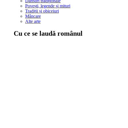
Dansuri tradiționale
Povești, legende și mituri
Tradiții și obiceiuri
Mâncare
Alte arte
Cu ce se laudă românul
În țara ta, oamenii știu să mănânce bine, să spună povești și leg
Comportament sănătos
Autostop
Concursuri
Extreme românești
Evenimente
Scrie România
IAdR
Evenimentele prietenilor
Acțiuni despre care trebuie să știi