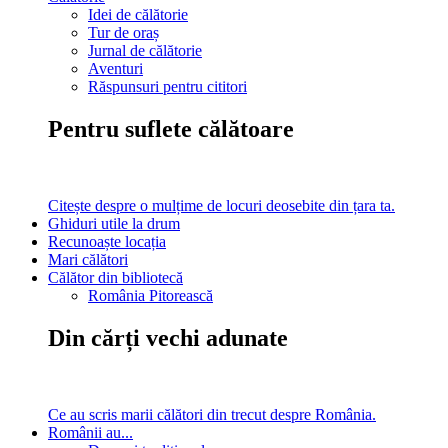
Idei de călătorie
Tur de oraș
Jurnal de călătorie
Aventuri
Răspunsuri pentru cititori
Pentru suflete călătoare
Citește despre o mulțime de locuri deosebite din țara ta.
Ghiduri utile la drum
Recunoaște locația
Mari călători
Călător din bibliotecă
România Pitorească
Din cărți vechi adunate
Ce au scris marii călători din trecut despre România.
Românii au...