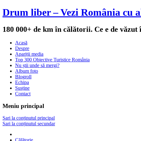
Drum liber – Vezi România cu al
180 000+ de km în călătorii. Ce e de văzut
Acasă
Despre
Apariții media
Top 300 Obiective Turistice România
Nu știi unde să mergi?
Album foto
Blogroll
Echipa
Susține
Contact
Meniu principal
Sari la conținutul principal
Sari la conținutul secundar
Călătorie