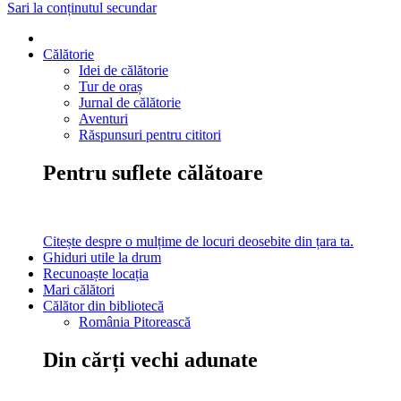
Sari la conținutul secundar
Călătorie
Idei de călătorie
Tur de oraș
Jurnal de călătorie
Aventuri
Răspunsuri pentru cititori
Pentru suflete călătoare
Citește despre o mulțime de locuri deosebite din țara ta.
Ghiduri utile la drum
Recunoaște locația
Mari călători
Călător din bibliotecă
România Pitorească
Din cărți vechi adunate