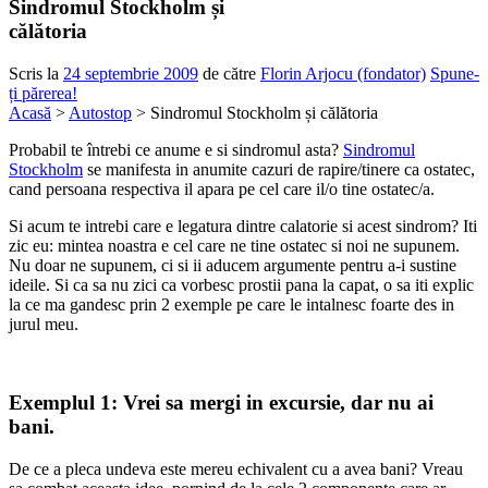
Sindromul Stockholm și
călătoria
Scris la
24 septembrie 2009
de către
Florin Arjocu (fondator)
Spune-
ți părerea!
Acasă
>
Autostop
> Sindromul Stockholm și călătoria
Probabil te întrebi ce anume e si sindromul asta?
Sindromul
Stockholm
se manifesta in anumite cazuri de rapire/tinere ca ostatec,
cand persoana respectiva il apara pe cel care il/o tine ostatec/a.
Si acum te intrebi care e legatura dintre calatorie si acest sindrom? Iti
zic eu: mintea noastra e cel care ne tine ostatec si noi ne supunem.
Nu doar ne supunem, ci si ii aducem argumente pentru a-i sustine
ideile. Si ca sa nu zici ca vorbesc prostii pana la capat, o sa iti explic
la ce ma gandesc prin 2 exemple pe care le intalnesc foarte des in
jurul meu.
Exemplul 1:
Vrei sa mergi in excursie, dar nu ai
bani.
De ce a pleca undeva este mereu echivalent cu a avea bani? Vreau