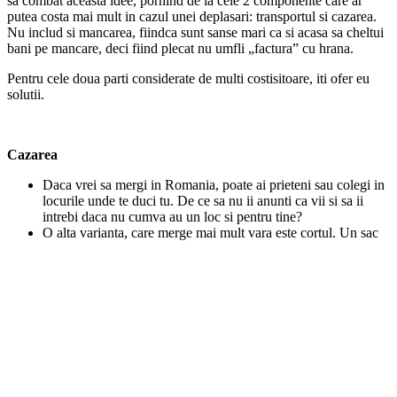
sa combat aceasta idee, pornind de la cele 2 componente care ar
putea costa mai mult in cazul unei deplasari: transportul si cazarea.
Nu includ si mancarea, fiindca sunt sanse mari ca si acasa sa cheltui
bani pe mancare, deci fiind plecat nu umfli „factura” cu hrana.
Pentru cele doua parti considerate de multi costisitoare, iti ofer eu
solutii.
Cazarea
Daca vrei sa mergi in Romania, poate ai prieteni sau colegi in
locurile unde te duci tu. De ce sa nu ii anunti ca vii si sa ii
intrebi daca nu cumva au un loc si pentru tine?
O alta varianta, care merge mai mult vara este cortul. Un sac
de dormit, un izopren sunt necesare alaturi de cort; asta e tot
ce iti trebuie ca sa mergi la primul camping din oras, ori sa iti
instalezi „casa” intr-un loc convenabil din natura. Nu e
varianta buna pentru cei mofturosi.
Varianta 3 este pe bani putini (sau deloc), in caz ca exista o
manastire in apropiere. Multe dintre lacasurile de cult din
Romania ofera si locuri de odihna pelerinilor, iar aici depinde
atat de locul unde mergi, cat si de persoanele responsabile din
cadrul manastirii. E datoria ta sa intrebi, si raspunsul il vei afla
singur.