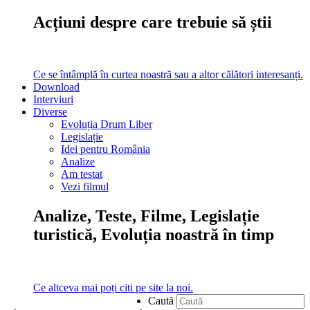
Acțiuni despre care trebuie să știi
Ce se întâmplă în curtea noastră sau a altor călători interesanți.
Download
Interviuri
Diverse
Evoluția Drum Liber
Legislație
Idei pentru România
Analize
Am testat
Vezi filmul
Analize, Teste, Filme, Legislație
turistică, Evoluția noastră în timp
Ce altceva mai poți citi pe site la noi.
Caută