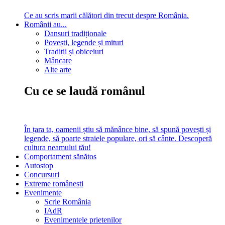
Ce au scris marii călători din trecut despre România.
Românii au...
Dansuri tradiționale
Povești, legende și mituri
Tradiții și obiceiuri
Mâncare
Alte arte
Cu ce se laudă românul
În țara ta, oamenii știu să mănânce bine, să spună povești și
legende, să poarte straiele populare, ori să cânte. Descoperă
cultura neamului tău!
Comportament sănătos
Autostop
Concursuri
Extreme românești
Evenimente
Scrie România
IAdR
Evenimentele prietenilor