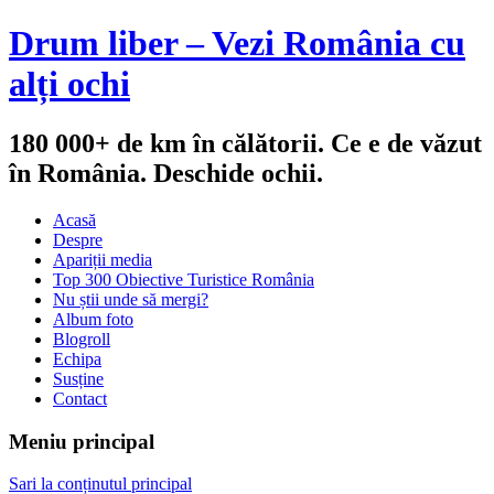
Drum liber – Vezi România cu
alți ochi
180 000+ de km în călătorii. Ce e de văzut
în România. Deschide ochii.
Acasă
Despre
Apariții media
Top 300 Obiective Turistice România
Nu știi unde să mergi?
Album foto
Blogroll
Echipa
Susține
Contact
Meniu principal
Sari la conținutul principal