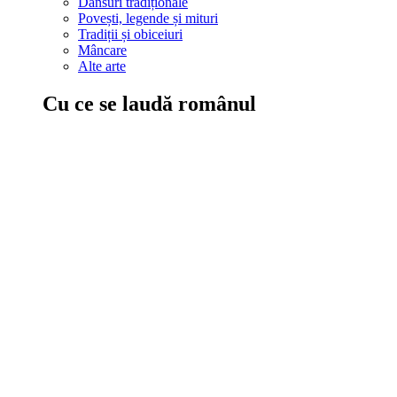
Dansuri tradiționale
Povești, legende și mituri
Tradiții și obiceiuri
Mâncare
Alte arte
Cu ce se laudă românul
În țara ta, oamenii știu să mănânce bine, să spună povești și leg
Comportament sănătos
Autostop
Concursuri
Extreme românești
Evenimente
Scrie România
IAdR
Evenimentele prietenilor
Acțiuni despre care trebuie să știi