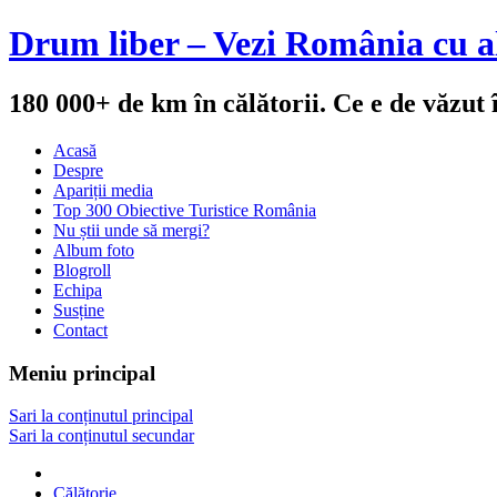
Drum liber – Vezi România cu al
180 000+ de km în călătorii. Ce e de văzut
Acasă
Despre
Apariții media
Top 300 Obiective Turistice România
Nu știi unde să mergi?
Album foto
Blogroll
Echipa
Susține
Contact
Meniu principal
Sari la conținutul principal
Sari la conținutul secundar
Călătorie