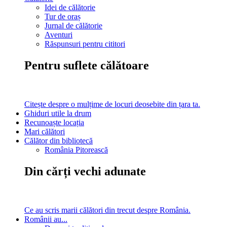
Idei de călătorie
Tur de oraș
Jurnal de călătorie
Aventuri
Răspunsuri pentru cititori
Pentru suflete călătoare
Citește despre o mulțime de locuri deosebite din țara ta.
Ghiduri utile la drum
Recunoaște locația
Mari călători
Călător din bibliotecă
România Pitorească
Din cărți vechi adunate
Ce au scris marii călători din trecut despre România.
Românii au...