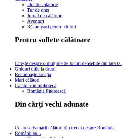
Idei de călătorie
Tur de oraș
Jurnal de călătorie
Aventuri
Răspunsuri pentru cititori
Pentru suflete călătoare
Citește despre o mulțime de locuri deosebite din țara ta.
Ghiduri utile la drum
Recunoaște locația
Mari călători
Călător din bibliotecă
România Pitorească
Din cărți vechi adunate
Ce au scris marii călători din trecut despre România.
Românii au...