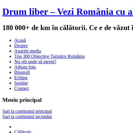
Drum liber – Vezi România cu al
180 000+ de km în călătorii. Ce e de văzut
Acasă
Despre
Apariții media
Top 300 Obiective Turistice România
Nu știi unde să mergi?
Album foto
Blogroll
Echipa
Susține
Contact
Meniu principal
Sari la conținutul principal
Sari la conținutul secundar
Călătorie