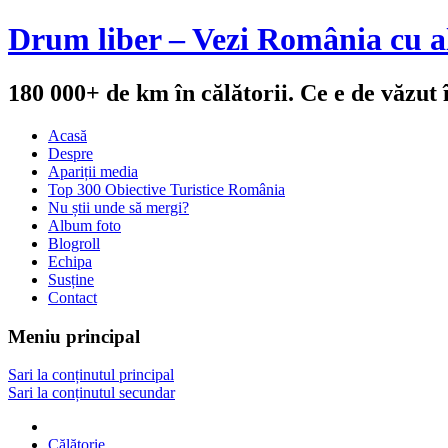
Drum liber – Vezi România cu al
180 000+ de km în călătorii. Ce e de văzut
Acasă
Despre
Apariții media
Top 300 Obiective Turistice România
Nu știi unde să mergi?
Album foto
Blogroll
Echipa
Susține
Contact
Meniu principal
Sari la conținutul principal
Sari la conținutul secundar
Călătorie