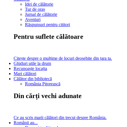
Idei de călătorie
Tur de oraș
Jurnal de călătorie
Aventuri
Răspunsuri pentru cititori
Pentru suflete călătoare
Citește despre o mulțime de locuri deosebite din țara ta.
Ghiduri utile la drum
Recunoaște locația
Mari călători
Călător din bibliotecă
România Pitorească
Din cărți vechi adunate
Ce au scris marii călători din trecut despre România.
Românii au...