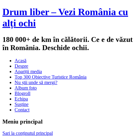
Drum liber – Vezi România cu
alți ochi
180 000+ de km în călătorii. Ce e de văzut
în România. Deschide ochii.
Acasă
Despre
Apariții media
Top 300 Obiective Turistice România
Nu știi unde să mergi?
Album foto
Blogroll
Echipa
Susține
Contact
Meniu principal
Sari la conținutul principal