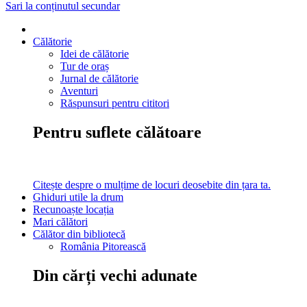
Sari la conținutul secundar
Călătorie
Idei de călătorie
Tur de oraș
Jurnal de călătorie
Aventuri
Răspunsuri pentru cititori
Pentru suflete călătoare
Citește despre o mulțime de locuri deosebite din țara ta.
Ghiduri utile la drum
Recunoaște locația
Mari călători
Călător din bibliotecă
România Pitorească
Din cărți vechi adunate