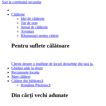
Sari la conținutul secundar
Călătorie
Idei de călătorie
Tur de oraș
Jurnal de călătorie
Aventuri
Răspunsuri pentru cititori
Pentru suflete călătoare
Citește despre o mulțime de locuri deosebite din țara ta.
Ghiduri utile la drum
Recunoaște locația
Mari călători
Călător din bibliotecă
România Pitorească
Din cărți vechi adunate