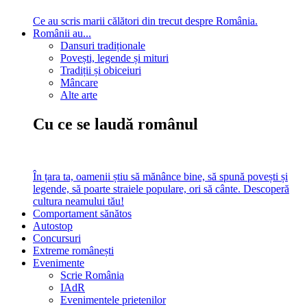
Ce au scris marii călători din trecut despre România.
Românii au...
Dansuri tradiționale
Povești, legende și mituri
Tradiții și obiceiuri
Mâncare
Alte arte
Cu ce se laudă românul
În țara ta, oamenii știu să mănânce bine, să spună povești și
legende, să poarte straiele populare, ori să cânte. Descoperă
cultura neamului tău!
Comportament sănătos
Autostop
Concursuri
Extreme românești
Evenimente
Scrie România
IAdR
Evenimentele prietenilor