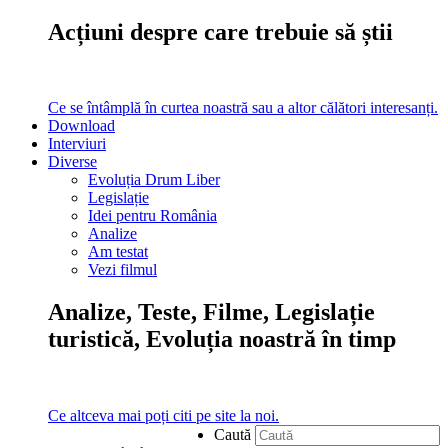
Acțiuni despre care trebuie să știi
Ce se întâmplă în curtea noastră sau a altor călători interesanți.
Download
Interviuri
Diverse
Evoluția Drum Liber
Legislație
Idei pentru România
Analize
Am testat
Vezi filmul
Analize, Teste, Filme, Legislație
turistică, Evoluția noastră în timp
Ce altceva mai poți citi pe site la noi.
Caută