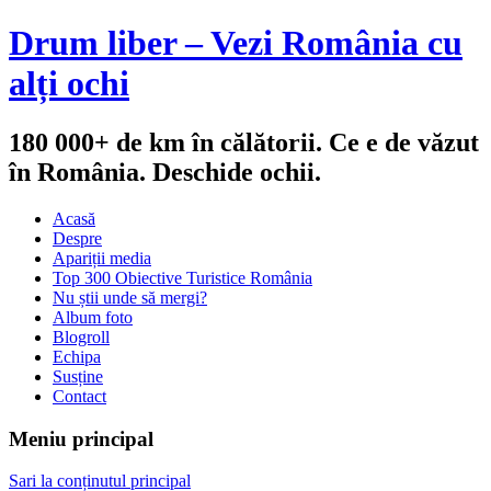
Drum liber – Vezi România cu
alți ochi
180 000+ de km în călătorii. Ce e de văzut
în România. Deschide ochii.
Acasă
Despre
Apariții media
Top 300 Obiective Turistice România
Nu știi unde să mergi?
Album foto
Blogroll
Echipa
Susține
Contact
Meniu principal
Sari la conținutul principal