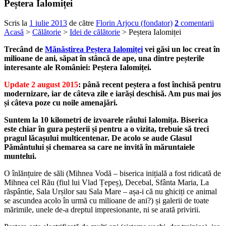
Peștera Ialomiței
Scris la
1 iulie 2013
de către
Florin Arjocu (fondator)
2
comentarii
Acasă
>
Călătorie
>
Idei de călătorie
> Peștera Ialomiței
Trecând de
Mănăstirea Peștera Ialomiței
vei găsi un loc creat în
milioane de ani, săpat în stâncă de ape, una dintre peșterile
interesante ale României: Peștera Ialomiței.
Update 2 august 2015
: până recent peștera a fost închisă pentru
modernizare, iar de câteva zile e iarăși deschisă. Am pus mai jos
și câteva poze cu noile amenajări.
Suntem la 10 kilometri de izvoarele râului Ialomița. Biserica
este chiar în gura peșterii și pentru a o vizita, trebuie să treci
pragul lăcașului multicentenar. De acolo se aude Glasul
Pământului și chemarea sa care ne invită în măruntaiele
muntelui.
O înlănțuire de săli (Mihnea Vodă – biserica inițială a fost ridicată de
Mihnea cel Rău (fiul lui Vlad Țepeș), Decebal, Sfânta Maria, La
răspântie, Sala Urșilor sau Sala Mare – așa-i că nu ghiciți ce animal
se ascundea acolo în urmă cu milioane de ani?) și galerii de toate
mărimile, unele de-a dreptul impresionante, ni se arată privirii.