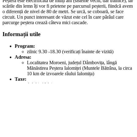
Peștera este electrificată de mulți ani (sisteme vechi, dar trainice), iar
scările din lemn îți vor fi prietene pe parcursul peșterii, fiindcă avem
o diferență de nivel de 80 de metri. Se urcă, se coboară, se face
circuit. Un punct interesant de văzut este cel în care pârâul care
parcurge peștera crează câteva mici cascade.
Informații utile
Program:
zilnic 9.30 -18.30 (verificați înainte de vizită)
Adresa:
Localitatea Moroeni, județul Dâmbovița, lângă
Mănăstirea Peștera Ialomiței (Muntele Bătrâna, la circa
10 km de izvoarele râului Ialomița)
Taxe:
Adulți: 10 lei
Elevi și pensionari: 5 lei
Vă las în compania fotografiilor pe care le-am făcut cu simpaticul
aparat al lui
Petre
– InfoTravelRomania.ro. Vizionare plăcută!
Indicator spre peșteră