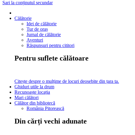
Sari la conținutul secundar
Călătorie
Idei de călătorie
Tur de oraș
Jurnal de călătorie
Aventuri
Răspunsuri pentru cititori
Pentru suflete călătoare
Citește despre o mulțime de locuri deosebite din țara ta.
Ghiduri utile la drum
Recunoaște locația
Mari călători
Călător din bibliotecă
România Pitorească
Din cărți vechi adunate