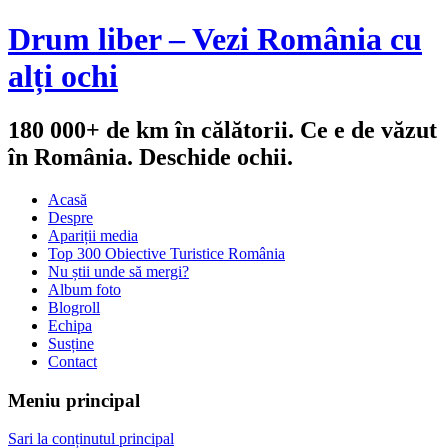
Drum liber – Vezi România cu
alți ochi
180 000+ de km în călătorii. Ce e de văzut
în România. Deschide ochii.
Acasă
Despre
Apariții media
Top 300 Obiective Turistice România
Nu știi unde să mergi?
Album foto
Blogroll
Echipa
Susține
Contact
Meniu principal
Sari la conținutul principal