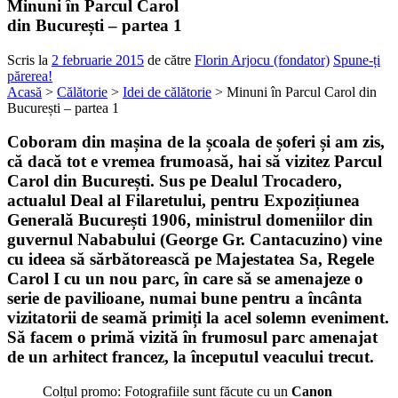
Minuni în Parcul Carol
din București – partea 1
Scris la
2 februarie 2015
de către
Florin Arjocu (fondator)
Spune-ți
părerea!
Acasă
>
Călătorie
>
Idei de călătorie
> Minuni în Parcul Carol din
București – partea 1
Coboram din mașina de la școala de șoferi și am zis,
că dacă tot e vremea frumoasă, hai să vizitez
Parcul
Carol
din București. Sus pe Dealul Trocadero,
actualul Deal al Filaretului, pentru Expozițiunea
Generală București 1906, ministrul domeniilor din
guvernul Nababului (George Gr. Cantacuzino) vine
cu ideea să sărbătorească pe Majestatea Sa, Regele
Carol I cu un nou parc, în care să se amenajeze o
serie de pavilioane, numai bune pentru a încânta
vizitatorii de seamă primiți la acel solemn eveniment.
Să facem o primă vizită în frumosul parc amenajat
de un arhitect francez, la începutul veacului trecut.
Colțul promo: Fotografiile sunt făcute cu un
Canon