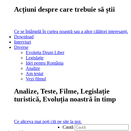
Acțiuni despre care trebuie să știi
Ce se întâmplă în curtea noastră sau a altor călători interesanți.
Download
Interviuri
Diverse
Evoluția Drum Liber
Legislație
Idei pentru România
Analize
Am testat
Vezi filmul
Analize, Teste, Filme, Legislație
turistică, Evoluția noastră în timp
Ce altceva mai poți citi pe site la noi.
Caută