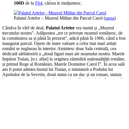
100D
de la
F64
, cărora le mulțumesc.
Palatul Artelor – Muzeul Militar din Parcul Carol (
sursa
)
Cândva în vârf de deal,
Palatul Artelor
era numit și „Muzeul
trecutului nostru”. Adăpostea „tot ce privește neamul românesc, de
la constituirea sa și până în prezent”, adică până în 1906, când a fost
inaugurat parcul. Opere de mare valoare a celor mai mari artiști
români se regăseau în interior. Amintesc doar Sala centrală, cea
dedicată sărbătoririi a „două figuri mari ale neamului nostru: Marele
împărat Traian, [n.r. aflat] la originea zămislirii naționalității române,
și primul Rege al României, Marele Domnitor Carol I”. În acea sală
am fi putut admira bustul lui Traian, o miniatură a Podului lui
Apolodor de la Severin, două statui cu un dac și un roman, statuia
Lupoaicei de pe Capitoliu, dar și macheta Podului de la Cernavodă.
Vedere de la Palatul Artelor din Parcul Carol, 1920 (
sursa
)
A supraviețuit unui mare incendiu, dar cutremurul din ’40 i-a fost
fatal. Peste câteva zeci de ani, pe locul acestui palat s-a ridicat
Mausoleul din Parcul Carol
, cel care stăpânește înălțimile
Bucureștiului. În jurul său a fost ridicat un complex care amintește
de războaiele care ne-au secerat țara, începând cu cel de Independeță