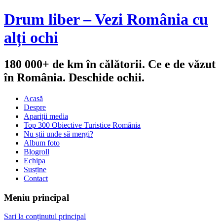
Drum liber – Vezi România cu
alți ochi
180 000+ de km în călătorii. Ce e de văzut
în România. Deschide ochii.
Acasă
Despre
Apariții media
Top 300 Obiective Turistice România
Nu știi unde să mergi?
Album foto
Blogroll
Echipa
Susține
Contact
Meniu principal
Sari la conținutul principal