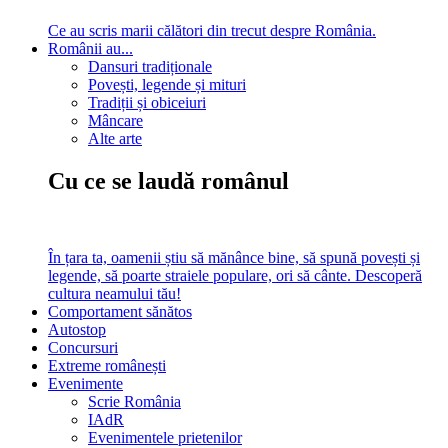
Ce au scris marii călători din trecut despre România.
Românii au...
Dansuri tradiționale
Povești, legende și mituri
Tradiții și obiceiuri
Mâncare
Alte arte
Cu ce se laudă românul
În țara ta, oamenii știu să mănânce bine, să spună povești și
legende, să poarte straiele populare, ori să cânte. Descoperă
cultura neamului tău!
Comportament sănătos
Autostop
Concursuri
Extreme românești
Evenimente
Scrie România
IAdR
Evenimentele prietenilor