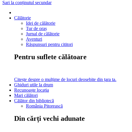
Sari la conținutul secundar
Călătorie
Idei de călătorie
Tur de oraș
Jurnal de călătorie
Aventuri
Răspunsuri pentru cititori
Pentru suflete călătoare
Citește despre o mulțime de locuri deosebite din țara ta.
Ghiduri utile la drum
Recunoaște locația
Mari călători
Călător din bibliotecă
România Pitorească
Din cărți vechi adunate