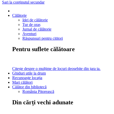
Sari la conținutul secundar
Călătorie
Idei de călătorie
Tur de oraș
Jurnal de călătorie
Aventuri
Răspunsuri pentru cititori
Pentru suflete călătoare
Citește despre o mulțime de locuri deosebite din țara ta.
Ghiduri utile la drum
Recunoaște locația
Mari călători
Călător din bibliotecă
România Pitorească
Din cărți vechi adunate