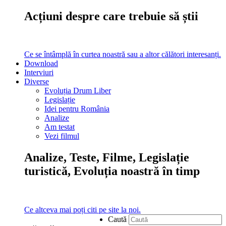
Acțiuni despre care trebuie să știi
Ce se întâmplă în curtea noastră sau a altor călători interesanți.
Download
Interviuri
Diverse
Evoluția Drum Liber
Legislație
Idei pentru România
Analize
Am testat
Vezi filmul
Analize, Teste, Filme, Legislație
turistică, Evoluția noastră în timp
Ce altceva mai poți citi pe site la noi.
Caută