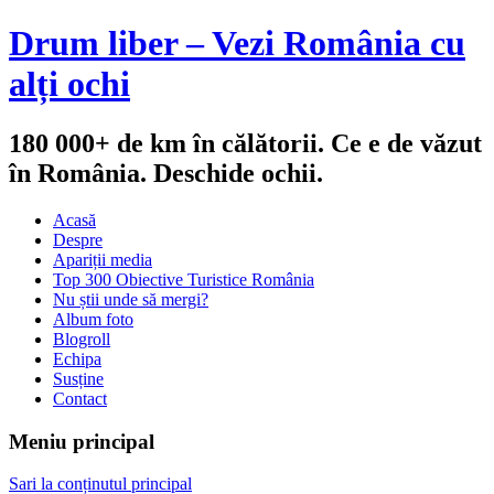
Drum liber – Vezi România cu
alți ochi
180 000+ de km în călătorii. Ce e de văzut
în România. Deschide ochii.
Acasă
Despre
Apariții media
Top 300 Obiective Turistice România
Nu știi unde să mergi?
Album foto
Blogroll
Echipa
Susține
Contact
Meniu principal
Sari la conținutul principal