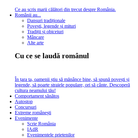
Ce au scris marii călători din trecut despre România.
Românii au...
Dansuri tradiționale
Povești, legende și mituri
Tradiții și obiceiuri
Mâncare
Alte arte
Cu ce se laudă românul
În țara ta, oamenii știu să mănânce bine, să spună povești și
legende, să poarte straiele populare, ori să cânte. Descoperă
cultura neamului tău!
Comportament sănătos
Autostop
Concursuri
Extreme românești
Evenimente
Scrie România
IAdR
Evenimentele prietenilor