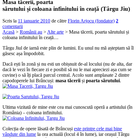
Masa tăcerii, poarta
sărutului și coloana infinitului în ceață (Târgu Jiu)
Scris la
11 ianuarie 2010
de către
Florin Arjocu (fondator)
2
comentarii
Acasă
>
Românii au
>
Alte arte
> Masa tăcerii, poarta sărutului și
coloana infinitului în ceață…
Târgu Jiul de iarnă este plin de lumini. Eu unul nu mă așteptam să îl
găsesc așa împodobit.
Dacă ești în zonă și nu esti un obișnuit de-al locului (nu de alta, dar
dacă le vezi în fiecare zi e posibil să nu le mai apreciezi așa cum se
cuvine) o să îți placă parcul central. Acolo sunt amplasate 2 dintre
capodoperele lui Brâncuși:
masa tăcerii
și
poarta sărutului
.
Ultima vizitată de mine este cea mai cunoscută operă a artistului (în
România) – coloana infinitului.
Colecția de opere lăsată de Brâncuși
este printre cele mai bine
vândute din lume
la ora actuală (locul 4 în lume), iar orașul Târgu