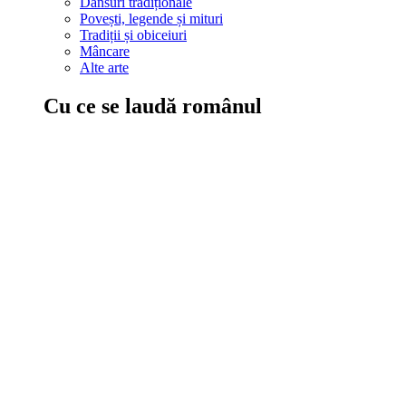
Dansuri tradiționale
Povești, legende și mituri
Tradiții și obiceiuri
Mâncare
Alte arte
Cu ce se laudă românul
În țara ta, oamenii știu să mănânce bine, să spună povești și leg
Comportament sănătos
Autostop
Concursuri
Extreme românești
Evenimente
Scrie România
IAdR
Evenimentele prietenilor
Acțiuni despre care trebuie să știi