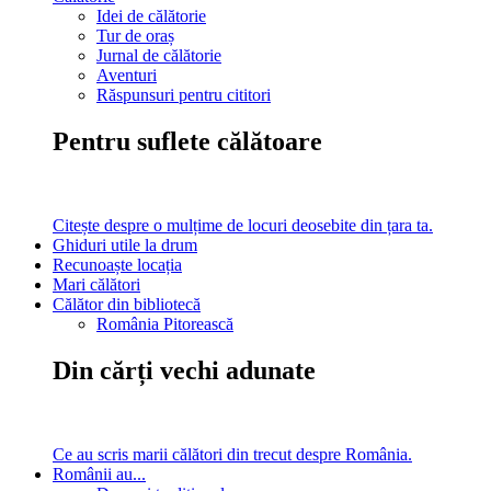
Idei de călătorie
Tur de oraș
Jurnal de călătorie
Aventuri
Răspunsuri pentru cititori
Pentru suflete călătoare
Citește despre o mulțime de locuri deosebite din țara ta.
Ghiduri utile la drum
Recunoaște locația
Mari călători
Călător din bibliotecă
România Pitorească
Din cărți vechi adunate
Ce au scris marii călători din trecut despre România.
Românii au...