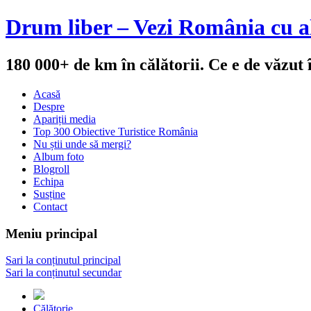
Drum liber – Vezi România cu al
180 000+ de km în călătorii. Ce e de văzut
Acasă
Despre
Apariții media
Top 300 Obiective Turistice România
Nu știi unde să mergi?
Album foto
Blogroll
Echipa
Susține
Contact
Meniu principal
Sari la conținutul principal
Sari la conținutul secundar
Călătorie