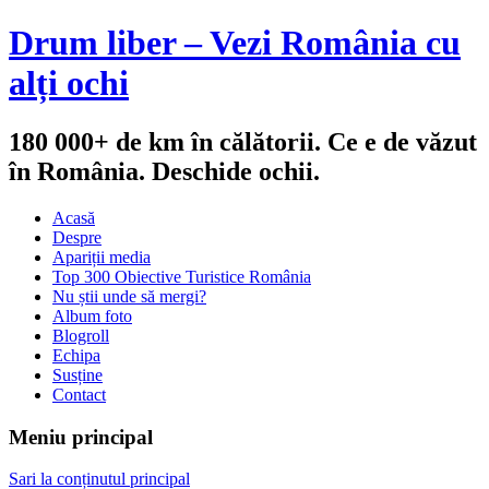
Drum liber – Vezi România cu
alți ochi
180 000+ de km în călătorii. Ce e de văzut
în România. Deschide ochii.
Acasă
Despre
Apariții media
Top 300 Obiective Turistice România
Nu știi unde să mergi?
Album foto
Blogroll
Echipa
Susține
Contact
Meniu principal
Sari la conținutul principal