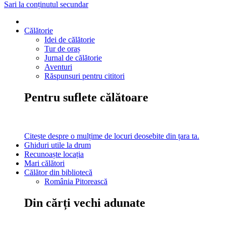
Sari la conținutul secundar
Călătorie
Idei de călătorie
Tur de oraș
Jurnal de călătorie
Aventuri
Răspunsuri pentru cititori
Pentru suflete călătoare
Citește despre o mulțime de locuri deosebite din țara ta.
Ghiduri utile la drum
Recunoaște locația
Mari călători
Călător din bibliotecă
România Pitorească
Din cărți vechi adunate