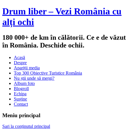
Drum liber – Vezi România cu
alți ochi
180 000+ de km în călătorii. Ce e de văzut
în România. Deschide ochii.
Acasă
Despre
Apariții media
Top 300 Obiective Turistice România
Nu știi unde să mergi?
Album foto
Blogroll
Echipa
Susține
Contact
Meniu principal
Sari la conținutul principal