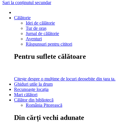
Sari la conținutul secundar
Călătorie
Idei de călătorie
Tur de oraș
Jurnal de călătorie
Aventuri
Răspunsuri pentru cititori
Pentru suflete călătoare
Citește despre o mulțime de locuri deosebite din țara ta.
Ghiduri utile la drum
Recunoaște locația
Mari călători
Călător din bibliotecă
România Pitorească
Din cărți vechi adunate