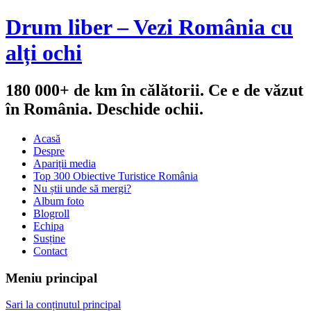
Drum liber – Vezi România cu
alți ochi
180 000+ de km în călătorii. Ce e de văzut
în România. Deschide ochii.
Acasă
Despre
Apariții media
Top 300 Obiective Turistice România
Nu știi unde să mergi?
Album foto
Blogroll
Echipa
Susține
Contact
Meniu principal
Sari la conținutul principal