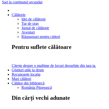
Sari la conținutul secundar
Călătorie
Idei de călătorie
Tur de oraș
Jurnal de călătorie
Aventuri
Răspunsuri pentru cititori
Pentru suflete călătoare
Citește despre o mulțime de locuri deosebite din țara ta.
Ghiduri utile la drum
Recunoaște locația
Mari călători
Călător din bibliotecă
România Pitorească
Din cărți vechi adunate