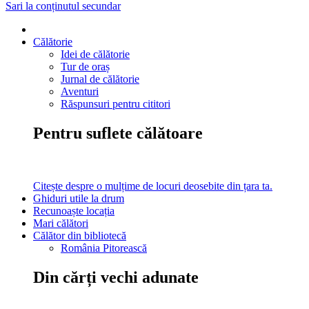
Sari la conținutul secundar
Călătorie
Idei de călătorie
Tur de oraș
Jurnal de călătorie
Aventuri
Răspunsuri pentru cititori
Pentru suflete călătoare
Citește despre o mulțime de locuri deosebite din țara ta.
Ghiduri utile la drum
Recunoaște locația
Mari călători
Călător din bibliotecă
România Pitorească
Din cărți vechi adunate