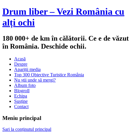
Drum liber – Vezi România cu
alți ochi
180 000+ de km în călătorii. Ce e de văzut
în România. Deschide ochii.
Acasă
Despre
Apariții media
Top 300 Obiective Turistice România
Nu știi unde să mergi?
Album foto
Blogroll
Echipa
Susține
Contact
Meniu principal
Sari la conținutul principal