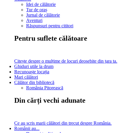
Idei de călătorie
Tur de oraș
Jurnal de călătorie
Aventuri
Răspunsuri pentru cititori
Pentru suflete călătoare
Citește despre o mulțime de locuri deosebite din țara ta.
Ghiduri utile la drum
Recunoaște locația
Mari călători
Călător din bibliotecă
România Pitorească
Din cărți vechi adunate
Ce au scris marii călători din trecut despre România.
Românii au...