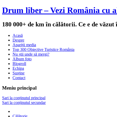
Drum liber – Vezi România cu al
180 000+ de km în călătorii. Ce e de văzut
Acasă
Despre
Apariții media
Top 300 Obiective Turistice România
Nu știi unde să mergi?
Album foto
Blogroll
Echipa
Susține
Contact
Meniu principal
Sari la conținutul principal
Sari la conținutul secundar
Călătorie