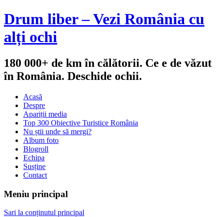
Drum liber – Vezi România cu
alți ochi
180 000+ de km în călătorii. Ce e de văzut
în România. Deschide ochii.
Acasă
Despre
Apariții media
Top 300 Obiective Turistice România
Nu știi unde să mergi?
Album foto
Blogroll
Echipa
Susține
Contact
Meniu principal
Sari la conținutul principal