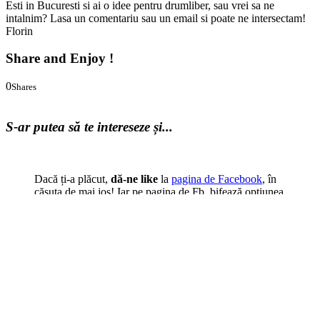
Esti in Bucuresti si ai o idee pentru drumliber, sau vrei sa ne
intalnim? Lasa un comentariu sau un email si poate ne intersectam!
Florin
Share and Enjoy !
0
Shares
0
0
S-ar putea să te intereseze și...
Dacă ți-a plăcut,
dă-ne like
la
pagina de Facebook
, în
căsuța de mai jos! Iar pe pagina de Fb, bifează opțiunea
"Follow/Urmărește", să fii sigur(ă) că vei primi tot ce
vrem să arătăm lumii. :)
Cale
:
Acasă
>
Evenimente
>
Evenimentele prietenilor
>
drumliber.ro merge la Wordcamp
Cuvinte cheie:
București
,
Webstock
,
Wordcamp
.
Articol scris de
Florin Arjocu (fondator)
:
vezi detalii despre autor.
Despre Florin Arjocu (fondator)