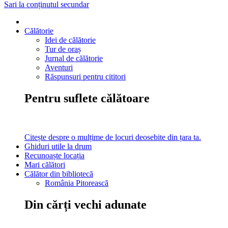
Sari la conținutul secundar
Călătorie
Idei de călătorie
Tur de oraș
Jurnal de călătorie
Aventuri
Răspunsuri pentru cititori
Pentru suflete călătoare
Citește despre o mulțime de locuri deosebite din țara ta.
Ghiduri utile la drum
Recunoaște locația
Mari călători
Călător din bibliotecă
România Pitorească
Din cărți vechi adunate