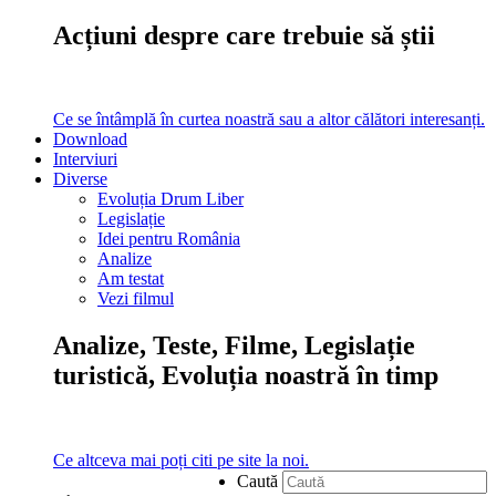
Acțiuni despre care trebuie să știi
Ce se întâmplă în curtea noastră sau a altor călători interesanți.
Download
Interviuri
Diverse
Evoluția Drum Liber
Legislație
Idei pentru România
Analize
Am testat
Vezi filmul
Analize, Teste, Filme, Legislație
turistică, Evoluția noastră în timp
Ce altceva mai poți citi pe site la noi.
Caută