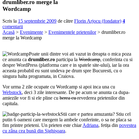
drumliber.ro merge la
Wordcamp
Scris la
15 septembrie 2009
de către
Florin Arjocu (fondator)
4
comentarii
Acasă
>
Evenimente
>
Evenimentele prietenilor
> drumliber.ro
merge la Wordcamp
Poate unii dintre voi ati vazut in dreapta o mica poza
ce anunta ca
drumliber.ro
participa la
Wordcamp
, conferinta cu si
despre WordPress (platforma care e in spatele site-ului), iar la ora
aceasta probabil eu sunt undeva pe drum spre Bucuresti, cu o
singura halta programata, in Craiova.
Vor urma 2 zile ocupate cu Wordcamp si apoi inca una cu
Webstock
, deci 3 zile interesante. De pe acum se anunta ca dupa-
amiezile vor fi si ele pline cu
berea cu
revederea prietenilor din
capitala.
Stii care e partea amuzanta? Stiu cel
putin 6 oameni care mergem la ambele conferinte, o sa ne placa sa
fim printre prieteni. Un prieten este chiar
Adriana
, fetița din
povestea
cu zâna cea bună din Sighișoara
.