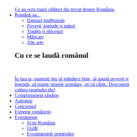
Ce au scris marii călători din trecut despre România.
Românii au...
Dansuri tradiționale
Povești, legende și mituri
Tradiții și obiceiuri
Mâncare
Alte arte
Cu ce se laudă românul
În țara ta, oamenii știu să mănânce bine, să spună povești și
legende, să poarte straiele populare, ori să cânte. Descoperă
cultura neamului tău!
Comportament sănătos
Autostop
Concursuri
Extreme românești
Evenimente
Scrie România
IAdR
Evenimentele prietenilor