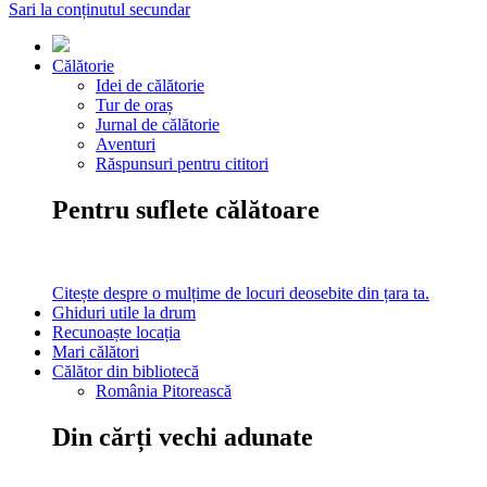
Sari la conținutul secundar
Călătorie
Idei de călătorie
Tur de oraș
Jurnal de călătorie
Aventuri
Răspunsuri pentru cititori
Pentru suflete călătoare
Citește despre o mulțime de locuri deosebite din țara ta.
Ghiduri utile la drum
Recunoaște locația
Mari călători
Călător din bibliotecă
România Pitorească
Din cărți vechi adunate