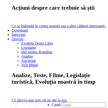
Acțiuni despre care trebuie să știi
Ce se întâmplă în curtea noastră sau a altor călători interesanți.
Download
Interviuri
Diverse
Evoluția Drum Liber
Legislație
Idei pentru România
Analize
Am testat
Vezi filmul
Analize, Teste, Filme, Legislație
turistică, Evoluția noastră în timp
Ce altceva mai poți citi pe site la noi.
Caută