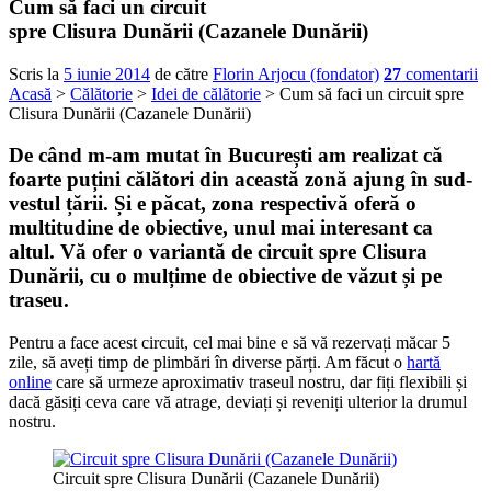
Cum să faci un circuit
spre Clisura Dunării (Cazanele Dunării)
Scris la
5 iunie 2014
de către
Florin Arjocu (fondator)
27
comentarii
Acasă
>
Călătorie
>
Idei de călătorie
> Cum să faci un circuit spre
Clisura Dunării (Cazanele Dunării)
De când m-am mutat în București am realizat că
foarte puțini călători din această zonă ajung în sud-
vestul țării. Și e păcat, zona respectivă oferă o
multitudine de obiective, unul mai interesant ca
altul. Vă ofer o variantă de
circuit spre Clisura
Dunării
, cu o mulțime de obiective de văzut și pe
traseu.
Pentru a face acest circuit, cel mai bine e să vă rezervați măcar 5
zile, să aveți timp de plimbări în diverse părți. Am făcut o
hartă
online
care să urmeze aproximativ traseul nostru, dar fiți flexibili și
dacă găsiți ceva care vă atrage, deviați și reveniți ulterior la drumul
nostru.
Circuit spre Clisura Dunării (Cazanele Dunării)