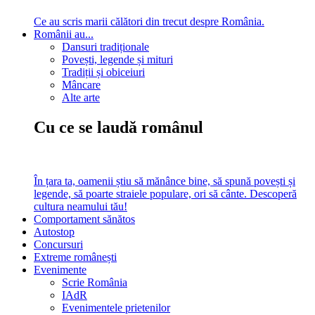
Ce au scris marii călători din trecut despre România.
Românii au...
Dansuri tradiționale
Povești, legende și mituri
Tradiții și obiceiuri
Mâncare
Alte arte
Cu ce se laudă românul
În țara ta, oamenii știu să mănânce bine, să spună povești și
legende, să poarte straiele populare, ori să cânte. Descoperă
cultura neamului tău!
Comportament sănătos
Autostop
Concursuri
Extreme românești
Evenimente
Scrie România
IAdR
Evenimentele prietenilor