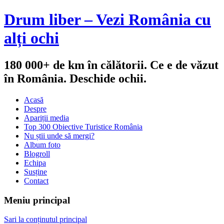
Drum liber – Vezi România cu
alți ochi
180 000+ de km în călătorii. Ce e de văzut
în România. Deschide ochii.
Acasă
Despre
Apariții media
Top 300 Obiective Turistice România
Nu știi unde să mergi?
Album foto
Blogroll
Echipa
Susține
Contact
Meniu principal
Sari la conținutul principal