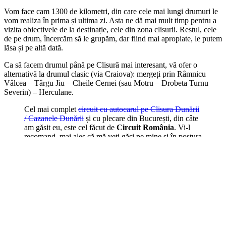
Vom face cam 1300 de kilometri, din care cele mai lungi drumuri le
vom realiza în prima și ultima zi. Asta ne dă mai mult timp pentru a
vizita obiectivele de la destinație, cele din zona clisurii. Restul, cele
de pe drum, încercăm să le grupăm, dar fiind mai apropiate, le putem
lăsa și pe altă dată.
Ca să facem drumul până pe Clisură mai interesant, vă ofer o
alternativă la drumul clasic (via Craiova): mergeți prin Râmnicu
Vâlcea – Târgu Jiu – Cheile Cernei (sau Motru – Drobeta Turnu
Severin) – Herculane.
Cel mai complet
circuit cu autocarul pe Clisura Dunării
/ Cazanele Dunării
și cu plecare din București, din câte
am găsit eu, este cel făcut de
Circuit România
. Vi-l
recomand, mai ales că mă veți găsi pe mine și în postura
de povestitor / ghid :)
Trecem de Râmnicu Vâlcea și facem prima oprire la
Muzeul
Trovanților
, în satul Costești. Ce sunt
trovanții
? Spre deosebire de
ce cred unii, nu sunt „pietrele care cresc”, ci sunt niște formațiuni în
general sub formă rotundă/ovală, de parcă ar fi „ouă”. Natura are
mereu căi să ne minuneze, la fel face și cu acești trovanți. Citiți și
povestea
trovanților din Buzău – Babele de la Ulmet / Bozioru
.