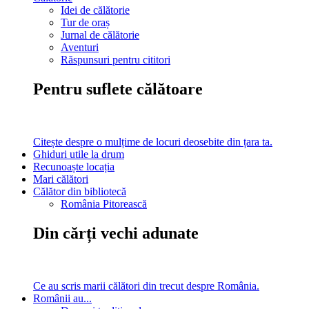
Idei de călătorie
Tur de oraș
Jurnal de călătorie
Aventuri
Răspunsuri pentru cititori
Pentru suflete călătoare
Citește despre o mulțime de locuri deosebite din țara ta.
Ghiduri utile la drum
Recunoaște locația
Mari călători
Călător din bibliotecă
România Pitorească
Din cărți vechi adunate
Ce au scris marii călători din trecut despre România.
Românii au...