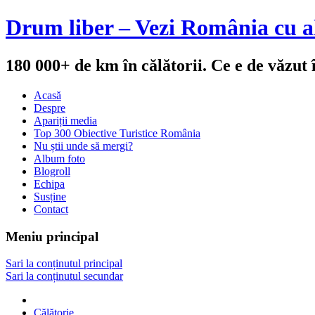
Drum liber – Vezi România cu al
180 000+ de km în călătorii. Ce e de văzut
Acasă
Despre
Apariții media
Top 300 Obiective Turistice România
Nu știi unde să mergi?
Album foto
Blogroll
Echipa
Susține
Contact
Meniu principal
Sari la conținutul principal
Sari la conținutul secundar
Călătorie