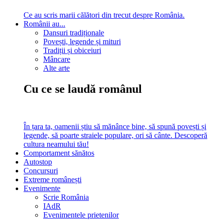
Ce au scris marii călători din trecut despre România.
Românii au...
Dansuri tradiționale
Povești, legende și mituri
Tradiții și obiceiuri
Mâncare
Alte arte
Cu ce se laudă românul
În țara ta, oamenii știu să mănânce bine, să spună povești și
legende, să poarte straiele populare, ori să cânte. Descoperă
cultura neamului tău!
Comportament sănătos
Autostop
Concursuri
Extreme românești
Evenimente
Scrie România
IAdR
Evenimentele prietenilor