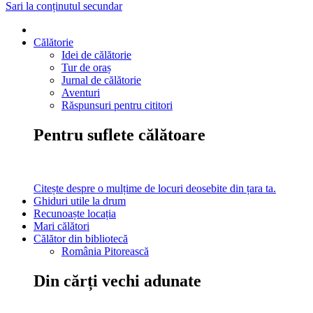
Sari la conținutul secundar
Călătorie
Idei de călătorie
Tur de oraș
Jurnal de călătorie
Aventuri
Răspunsuri pentru cititori
Pentru suflete călătoare
Citește despre o mulțime de locuri deosebite din țara ta.
Ghiduri utile la drum
Recunoaște locația
Mari călători
Călător din bibliotecă
România Pitorească
Din cărți vechi adunate