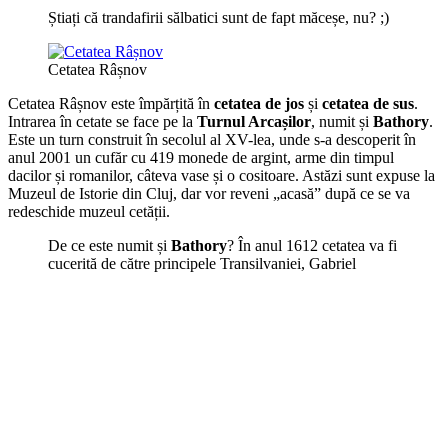
Știați că trandafirii sălbatici sunt de fapt măceșe, nu? ;)
Cetatea Râșnov
Cetatea Râșnov este împărțită în
cetatea de jos
și
cetatea de sus
.
Intrarea în cetate se face pe la
Turnul Arcașilor
, numit și
Bathory
.
Este un turn construit în secolul al XV-lea, unde s-a descoperit în
anul 2001 un cufăr cu 419 monede de argint, arme din timpul
dacilor și romanilor, câteva vase și o cositoare. Astăzi sunt expuse la
Muzeul de Istorie din Cluj, dar vor reveni „acasă” după ce se va
redeschide muzeul cetății.
De ce este numit și
Bathory
? În anul 1612 cetatea va fi
cucerită de către principele Transilvaniei, Gabriel
Bathory – a fost singura dată când cetatea Râșnov a
cedat, iar de atunci numele turnului a rămas Bathory.
Turnul Arcașilor sau Bathory
În anul 1968 în timpul săpăturilor arheologice se descoperă în
cetatea de jos vechi așezări dacice și o capelă catolică, care din