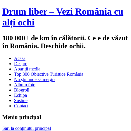
Drum liber – Vezi România cu
alți ochi
180 000+ de km în călătorii. Ce e de văzut
în România. Deschide ochii.
Acasă
Despre
Apariții media
Top 300 Obiective Turistice România
Nu știi unde să mergi?
Album foto
Blogroll
Echipa
Susține
Contact
Meniu principal
Sari la conținutul principal