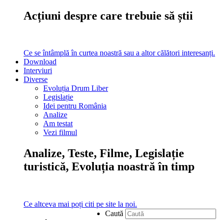
Acțiuni despre care trebuie să știi
Ce se întâmplă în curtea noastră sau a altor călători interesanți.
Download
Interviuri
Diverse
Evoluția Drum Liber
Legislație
Idei pentru România
Analize
Am testat
Vezi filmul
Analize, Teste, Filme, Legislație
turistică, Evoluția noastră în timp
Ce altceva mai poți citi pe site la noi.
Caută