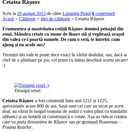
Cetatea Râșnov
Scris la
20 august 2013
de către
Luminița Pistol
6
comentarii
Acasă
>
Călătorie
>
Idei de călătorie
> Cetatea Râșnov
Frumusețea și masivitatea cetății Râșnov domină peisajul din
zonă. Mândra cetate cu nume de floare stă și veghează orașul
din valea ce-i poartă numele. De cum o vezi, te întrebi: cum
ajung și eu acolo sus?
Trenuțul din vale te poate duce exact în vârful dealului, sau, dacă ai
chef de o plimbare pe jos, vei primi cu inima deschisă scurta urcare!
:)
Trenuțul vesel
Cetatea Râșnov
a fost construită între anii 1211 și 1225,
aproximativ acum 800 de ani. Sașii sunt cei care au urcat pe acest
deal, au văzut în lungul orașului de astăzi o valea plină cu trandafiri
sălbatici și au hotărât să construiască o cetate. Așa au ridicat cetatea
care va purta denumirea de Râșnov sau pe germană
Rousenau
–
Poiana Rozelor
.