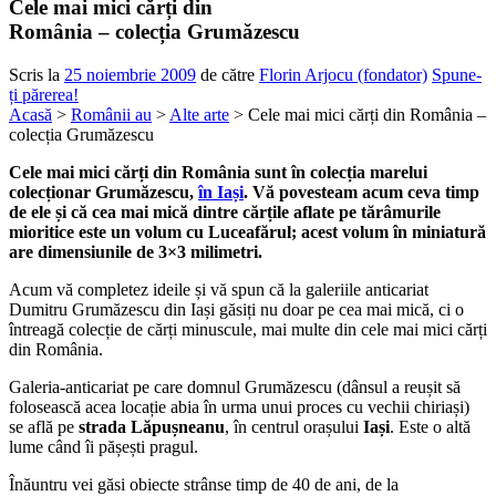
Cele mai mici cărți din
România – colecția Grumăzescu
Scris la
25 noiembrie 2009
de către
Florin Arjocu (fondator)
Spune-
ți părerea!
Acasă
>
Românii au
>
Alte arte
> Cele mai mici cărți din România –
colecția Grumăzescu
Cele mai mici cărți din România
sunt în colecția marelui
colecționar Grumăzescu,
în Iași
. Vă povesteam acum ceva timp
de ele și că cea mai mică dintre cărțile aflate pe tărâmurile
mioritice este un volum cu Luceafărul; acest volum în miniatură
are dimensiunile de 3×3 milimetri.
Acum vă completez ideile și vă spun că la galeriile anticariat
Dumitru Grumăzescu din Iași găsiți nu doar pe cea mai mică, ci o
întreagă colecție de cărți minuscule, mai multe din cele mai mici cărți
din România.
Galeria-anticariat pe care domnul Grumăzescu (dânsul a reușit să
folosească acea locație abia în urma unui proces cu vechii chiriași)
se află pe
strada Lăpușneanu
, în centrul orașului
Iași
. Este o altă
lume când îi pășești pragul.
Înăuntru vei găsi obiecte strânse timp de 40 de ani, de la