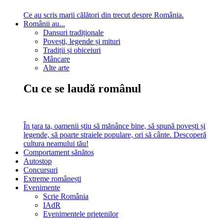
Ce au scris marii călători din trecut despre România.
Românii au...
Dansuri tradiționale
Povești, legende și mituri
Tradiții și obiceiuri
Mâncare
Alte arte
Cu ce se laudă românul
În țara ta, oamenii știu să mănânce bine, să spună povești și
legende, să poarte straiele populare, ori să cânte. Descoperă
cultura neamului tău!
Comportament sănătos
Autostop
Concursuri
Extreme românești
Evenimente
Scrie România
IAdR
Evenimentele prietenilor