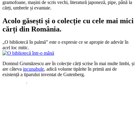
gramofoane, mașini de scris vechi, literatură japoneză, pipe, până la
cărți, umbrele și evantaie.
Acolo găsești și o colecție cu cele mai mici
cărți din România.
„O bibliotecă în palmă” este o expresie ce se apropie de adevăr în
acel loc mitic.
Domnul Grumăzescu are în colecție cărți scrise în mai multe limbi, și
are câteva
incunabule
, adică volume tipărite în primii ani de
existență a tiparului inventat de Gutenberg.
Dacă mergi în Iași, nu rata expoziția și plăcerea de a vedea cu ochii
tăi colecțiile domnului Grumăzescu!