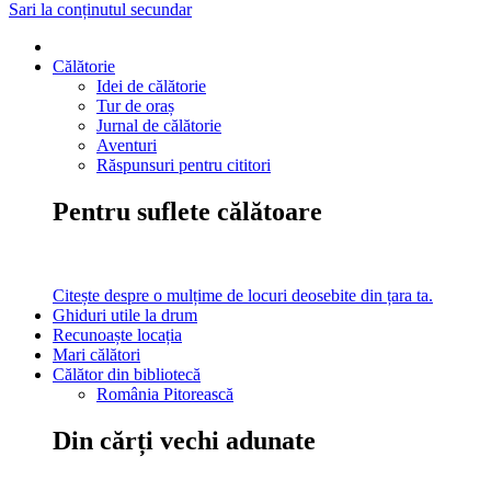
Sari la conținutul secundar
Călătorie
Idei de călătorie
Tur de oraș
Jurnal de călătorie
Aventuri
Răspunsuri pentru cititori
Pentru suflete călătoare
Citește despre o mulțime de locuri deosebite din țara ta.
Ghiduri utile la drum
Recunoaște locația
Mari călători
Călător din bibliotecă
România Pitorească
Din cărți vechi adunate