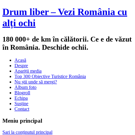
Drum liber – Vezi România cu
alți ochi
180 000+ de km în călătorii. Ce e de văzut
în România. Deschide ochii.
Acasă
Despre
Apariții media
Top 300 Obiective Turistice România
Nu știi unde să mergi?
Album foto
Blogroll
Echipa
Susține
Contact
Meniu principal
Sari la conținutul principal