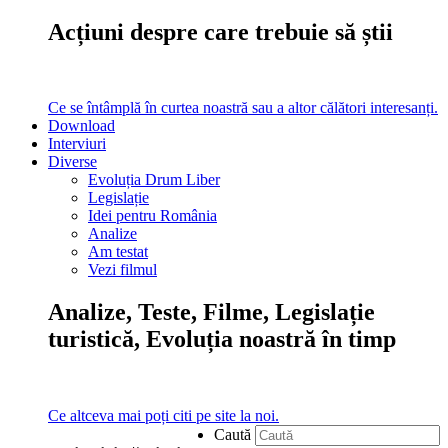
Acțiuni despre care trebuie să știi
Ce se întâmplă în curtea noastră sau a altor călători interesanți.
Download
Interviuri
Diverse
Evoluția Drum Liber
Legislație
Idei pentru România
Analize
Am testat
Vezi filmul
Analize, Teste, Filme, Legislație
turistică, Evoluția noastră în timp
Ce altceva mai poți citi pe site la noi.
Caută