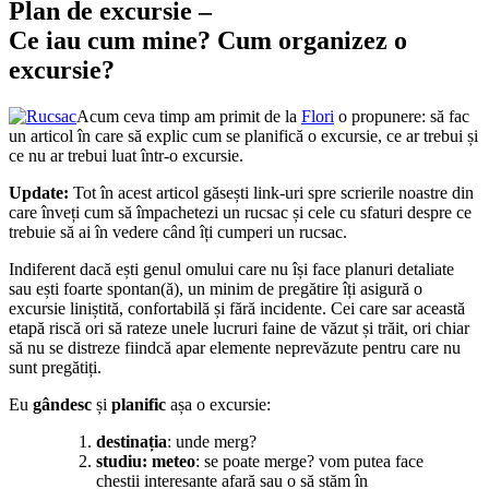
Plan de excursie –
Ce iau cum mine? Cum organizez o
excursie?
Acum ceva timp am primit de la
Flori
o propunere: să fac
un articol în care să explic cum se planifică o excursie, ce ar trebui și
ce nu ar trebui luat într-o excursie.
Update:
Tot în acest articol găsești link-uri spre scrierile noastre din
care înveți cum să împachetezi un rucsac și cele cu sfaturi despre ce
trebuie să ai în vedere când îți cumperi un rucsac.
Indiferent dacă ești genul omului care nu își face planuri detaliate
sau ești foarte spontan(ă), un minim de pregătire îți asigură o
excursie liniștită, confortabilă și fără incidente. Cei care sar această
etapă riscă ori să rateze unele lucruri faine de văzut și trăit, ori chiar
să nu se distreze fiindcă apar elemente neprevăzute pentru care nu
sunt pregătiți.
Eu
gândesc
și
planific
așa o excursie:
destinația
: unde merg?
studiu: meteo
: se poate merge? vom putea face
chestii interesante afară sau o să stăm în