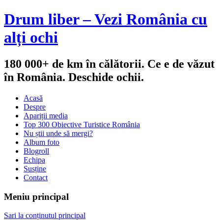
Drum liber – Vezi România cu
alți ochi
180 000+ de km în călătorii. Ce e de văzut
în România. Deschide ochii.
Acasă
Despre
Apariții media
Top 300 Obiective Turistice România
Nu știi unde să mergi?
Album foto
Blogroll
Echipa
Susține
Contact
Meniu principal
Sari la conținutul principal