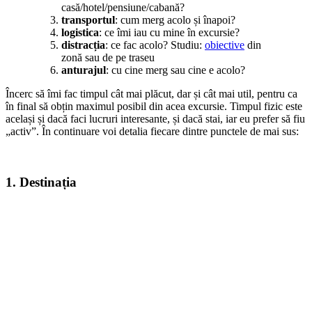
casă/hotel/pensiune/cabană?
transportul
: cum merg acolo și înapoi?
logistica
: ce îmi iau cu mine în excursie?
distracția
: ce fac acolo? Studiu:
obiective
din
zonă sau de pe traseu
anturajul
: cu cine merg sau cine e acolo?
Încerc să îmi fac timpul cât mai plăcut, dar și cât mai util, pentru ca
în final să obțin maximul posibil din acea excursie. Timpul fizic este
același și dacă faci lucruri interesante, și dacă stai, iar eu prefer să fiu
„activ”. În continuare voi detalia fiecare dintre punctele de mai sus:
1. Destinația
Aproape întotdeauna când am plecat, am știut unde trebuie să ajung,
am avut un punct de final al drumului. Sunt locuri unde nu am mai
fost și îmi doream să ajung, sunt poate recomandări din partea
prietenilor, recomandări găsite pe internet ori în presă. Iar uneori sunt
locuri unde am mai fost și prima impresie mi-a creat dorință de a
reveni în acel loc. Alții preferă să meargă unde îi duce drumul, dar
mie mi se potrivește mai puțin acest stil de a călători.
Te ajută să studiezi câteva date despre locația unde vrei să mergi, și
cele mai bune informații le vei obține de la prietenii care au fost deja