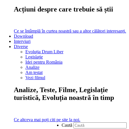
Acțiuni despre care trebuie să știi
Ce se întâmplă în curtea noastră sau a altor călători interesanți.
Download
Interviuri
Diverse
Evoluția Drum Liber
Legislație
Idei pentru România
Analize
Am testat
Vezi filmul
Analize, Teste, Filme, Legislație
turistică, Evoluția noastră în timp
Ce altceva mai poți citi pe site la noi.
Caută