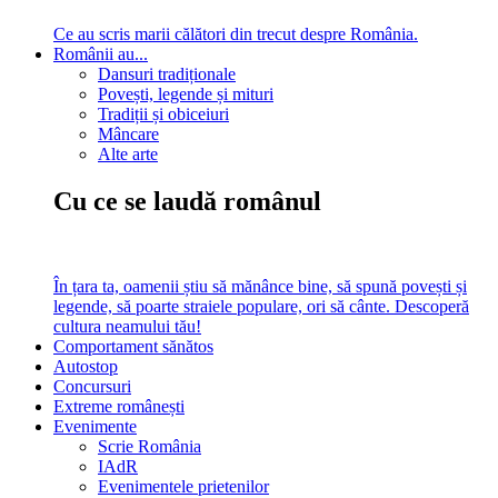
Ce au scris marii călători din trecut despre România.
Românii au...
Dansuri tradiționale
Povești, legende și mituri
Tradiții și obiceiuri
Mâncare
Alte arte
Cu ce se laudă românul
În țara ta, oamenii știu să mănânce bine, să spună povești și
legende, să poarte straiele populare, ori să cânte. Descoperă
cultura neamului tău!
Comportament sănătos
Autostop
Concursuri
Extreme românești
Evenimente
Scrie România
IAdR
Evenimentele prietenilor