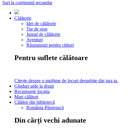
Sari la conținutul secundar
Călătorie
Idei de călătorie
Tur de oraș
Jurnal de călătorie
Aventuri
Răspunsuri pentru cititori
Pentru suflete călătoare
Citește despre o mulțime de locuri deosebite din țara ta.
Ghiduri utile la drum
Recunoaște locația
Mari călători
Călător din bibliotecă
România Pitorească
Din cărți vechi adunate