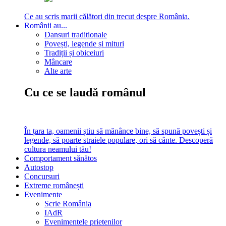
Ce au scris marii călători din trecut despre România.
Românii au...
Dansuri tradiționale
Povești, legende și mituri
Tradiții și obiceiuri
Mâncare
Alte arte
Cu ce se laudă românul
În țara ta, oamenii știu să mănânce bine, să spună povești și
legende, să poarte straiele populare, ori să cânte. Descoperă
cultura neamului tău!
Comportament sănătos
Autostop
Concursuri
Extreme românești
Evenimente
Scrie România
IAdR
Evenimentele prietenilor