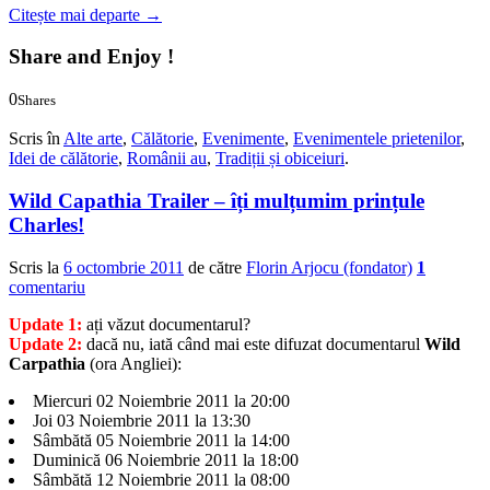
Citește mai departe
→
Share and Enjoy !
0
Shares
0
0
Scris în
Alte arte
,
Călătorie
,
Evenimente
,
Evenimentele prietenilor
,
Idei de călătorie
,
Românii au
,
Tradiții și obiceiuri
.
Wild Capathia Trailer – îți mulțumim prințule
Charles!
Scris la
6 octombrie 2011
de către
Florin Arjocu (fondator)
1
comentariu
Update 1:
ați văzut documentarul?
Update 2:
dacă nu, iată când mai este difuzat documentarul
Wild
Carpathia
(ora Angliei):
Miercuri 02 Noiembrie 2011 la 20:00
Joi 03 Noiembrie 2011 la 13:30
Sâmbătă 05 Noiembrie 2011 la 14:00
Duminică 06 Noiembrie 2011 la 18:00
Sâmbătă 12 Noiembrie 2011 la 08:00