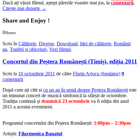
Dacă ați văzut filmul, aștept părerile voastre mai jos, la
comentarii
.
Citește mai departe
→
Share and Enjoy !
0
Shares
0
0
Scris în
Călătorie
,
Diverse
,
Download
,
Idei de călătorie
,
Românii
au
,
Tradiții și obiceiuri
,
Vezi filmul
.
Concertul din Peștera Românești (Timiș), ediția 2011
Scris la
10 octombrie 2011
de către
Florin Arjocu (fondator)
9
comentarii
După cum ați citit și
cu un an în urmă despre Peștera Românești
este
un minunat concert de muzică simfonică la sfârșit de octombrie.
Tradiția continuă și
duminică 23 octombrie
va fi ediția din anul
2011 a acestui eveniment.
Programul concertului din Peștera Românești:
1:00pm – 2:30pm
Artiștii:
Filarmonica Banatul