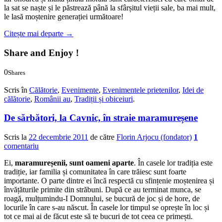
la sat se naște și le păstrează până la sfârșitul vieții sale, ba mai mult,
le lasă moștenire generației următoare!
Citește mai departe
→
Share and Enjoy !
0
Shares
0
0
Scris în
Călătorie
,
Evenimente
,
Evenimentele prietenilor
,
Idei de
călătorie
,
Românii au
,
Tradiții și obiceiuri
.
De sărbători, la Cavnic, în straie maramureșene
Scris la
22 decembrie 2011
de către
Florin Arjocu (fondator)
1
comentariu
Ei,
maramureșenii, sunt oameni aparte
. În casele lor tradiția este
tradiție, iar familia și comunitatea în care trăiesc sunt foarte
importante. O parte dintre ei încă respectă cu sfințenie moștenirea și
învățăturile primite din străbuni. După ce au terminat munca, se
roagă, mulțumindu-I Domnului, se bucură de joc și de hore, de
locurile în care s­-au născut. În casele lor timpul se oprește în loc și
tot ce mai ai de făcut este să te bucuri de tot ceea ce primești.