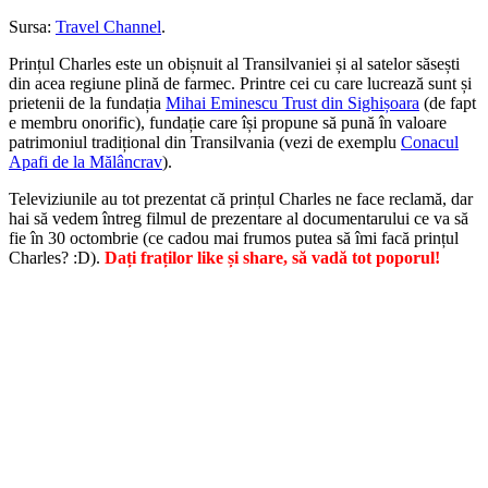
Sursa:
Travel Channel
.
Prințul Charles este un obișnuit al Transilvaniei și al satelor săsești
din acea regiune plină de farmec. Printre cei cu care lucrează sunt și
prietenii de la fundația
Mihai Eminescu Trust din Sighișoara
(de fapt
e membru onorific), fundație care își propune să pună în valoare
patrimoniul tradițional din Transilvania (vezi de exemplu
Conacul
Apafi de la Mălâncrav
).
Televiziunile au tot prezentat că prințul Charles ne face reclamă, dar
hai să vedem întreg filmul de prezentare al documentarului ce va să
fie în 30 octombrie (ce cadou mai frumos putea să îmi facă prințul
Charles? :D).
Dați fraților like și share, să vadă tot poporul!