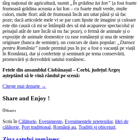
târg național de agricultură, numit
„În grădina lui Ion”
(a fost foarte
frumoasă grădina aceasta a lui Ion – cu foarte mult verde, multe
culori, multe flori; atât de frumoasă încât am uitat până și să fac
poze; dacă articolele mele vi se par cam lipsite de imagine și culoare
este din cauză că mi se întâmplă des să mă acapareze spectacolul și
peisajul atât de tare încât să nu fac poze), o fermă de animale și o
expoziție de animale domestice cu rase românești și una de semințe
originare (banca de semințe), un concurs de dans popular:
„Dansez
pentru România”
(unde premiul pus în joc a fost o vacanță pe viață
în România), dar și conferințe și seminarii pe tema conservării,
promovării și dezvoltării satului românesc.
Fetele din ansamblul Ciobănașul – Corbi, județul Argeș
așteptând să le vină rândul pe scenă:
Citește mai departe
→
Share and Enjoy !
0
Shares
0
0
Scris în
Călătorie
,
Evenimente
,
Evenimentele prietenilor
,
Idei de
călătorie
,
Port tradițional
,
Românii au
,
Tradiții și obiceiuri
.
Ziua satului românesc