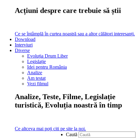
Acțiuni despre care trebuie să știi
Ce se întâmplă în curtea noastră sau a altor călători interesanți.
Download
Interviuri
Diverse
Evoluția Drum Liber
Legislație
Idei pentru România
Analize
Am testat
Vezi filmul
Analize, Teste, Filme, Legislație
turistică, Evoluția noastră în timp
Ce altceva mai poți citi pe site la noi.
Caută