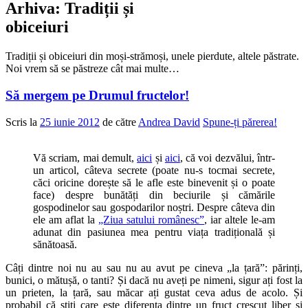
Arhiva:
Tradiții și
obiceiuri
Tradiții și obiceiuri din moși-strămoși, unele pierdute, altele păstrate.
Noi vrem să se păstreze cât mai multe…
Să mergem pe Drumul fructelor!
Scris la
25 iunie 2012
de către
Andrea David
Spune-ți părerea!
Vă scriam, mai demult,
aici
și
aici
, că voi dezvălui, într-
un articol, câteva secrete (poate nu-s tocmai secrete,
căci oricine dorește să le afle este binevenit și o poate
face) despre bunătăți din beciurile și cămările
gospodinelor sau gospodarilor noștri. Despre câteva din
ele am aflat la
„Ziua satului românesc”
, iar altele le-am
adunat din pasiunea mea pentru viața tradițională și
sănătoasă.
Câți dintre noi nu au sau nu au avut pe cineva „la țară”: părinți,
bunici, o mătușă, o tanti? Și dacă nu aveți pe nimeni, sigur ați fost la
un prieten, la țară, sau măcar ați gustat ceva adus de acolo. Și
probabil că știți care este diferența dintre un fruct crescut liber și