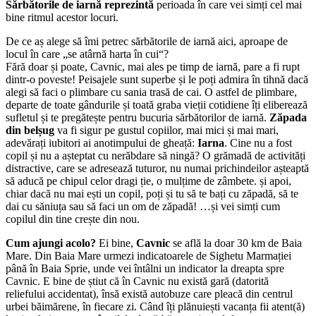
Sărbătorile de iarnă reprezintă
perioada în care vei simți cel mai
bine ritmul acestor locuri.
De ce aș alege să îmi petrec sărbătorile de iarnă aici, aproape de
locul în care „se atârnă harta în cui“?
Fără doar și poate, Cavnic, mai ales pe timp de iarnă, pare a fi rupt
dintr-o poveste! Peisajele sunt superbe și le poți admira în tihnă dacă
alegi să faci o plimbare cu sania trasă de cai. O astfel de plimbare,
departe de toate gândurile și toată graba vieții cotidiene îți eliberează
sufletul și te pregătește pentru bucuria sărbătorilor de iarnă.
Zăpada
din belșug
va fi sigur pe gustul copiilor, mai mici și mai mari,
adevărați iubitori ai anotimpului de gheață:
Iarna
. Cine nu a fost
copil și nu a așteptat cu nerăbdare să ningă? O grămadă de activități
distractive, care se adresează tuturor, nu numai prichindeilor așteaptă
să aducă pe chipul celor dragi ție, o mulțime de zâmbete. și apoi,
chiar dacă nu mai ești un copil, poți și tu să te bați cu zăpadă, să te
dai cu săniuța sau să faci un om de zăpadă! …și vei simți cum
copilul din tine crește din nou.
Cum ajungi acolo?
Ei bine,
Cavnic
se află la doar 30 km de Baia
Mare. Din Baia Mare urmezi indicatoarele de Sighetu Marmației
până în Baia Sprie, unde vei întâlni un indicator la dreapta spre
Cavnic. E bine de știut că în Cavnic nu există gară (datorită
reliefului accidentat), însă există autobuze care pleacă din centrul
urbei băimărene, în fiecare zi. Când îți plănuiești vacanța fii atent(ă)