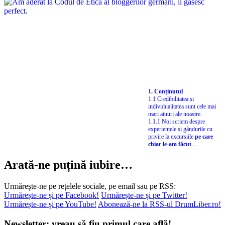
1. Conținutul
1.1 Credibilitatea și
individualitatea sunt cele mai
mari atuuri ale noastre.
1.1.1 Noi scriem despre
experiențele și gândurile cu
privire la excursiile
pe care
chiar le-am făcut
...
Arată-ne puțină iubire…
Urmărește-ne pe rețelele sociale, pe email sau pe RSS:
Urmărește-ne și pe Facebook!
Urmărește-ne și pe Twitter!
Urmărește-ne și pe YouTube!
Abonează-ne la RSS-ul DrumLiber.ro!
Newsletter: vreau să fiu primul care află!