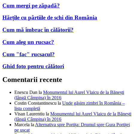
Cum mergi pe zăpadă?
Hărțile cu pârtiile de schi din România
Cum mă îmbrac în călătorii?
Cum aleg un rucsac?
Cum "fac" rucsacul?
Ghid foto pentru călători
Comentarii recente
Enescu Dan
la
Monumentul lui Aurel Vlaicu de la Bănești
(lângă Câmpina) în 2016
Costin Constantinescu
la
Unde găsim zimbri în România –
lista completă
Visan Laurentiu
la
Monumentul lui Aurel Vlaicu de la Bănești
(lângă Câmpina) în 2016
Marcela
la
Alternativa spre Portița: Drumul spre Gura Portiței
pe uscat