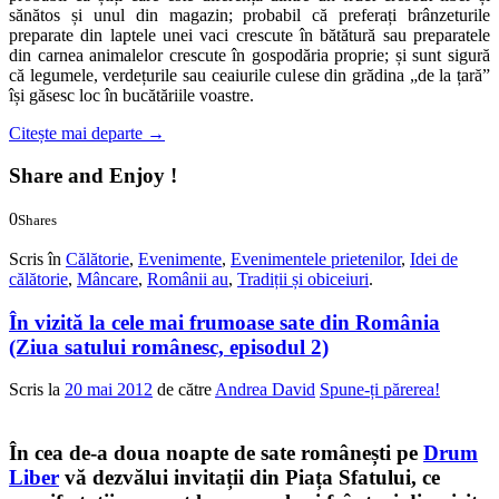
sănătos și unul din magazin; probabil că preferați brânzeturile
preparate din laptele unei vaci crescute în bătătură sau preparatele
din carnea animalelor crescute în gospodăria proprie; și sunt sigură
că legumele, verdețurile sau ceaiurile culese din grădina „de la țară”
își găsesc loc în bucătăriile voastre.
Citește mai departe
→
Share and Enjoy !
0
Shares
0
0
Scris în
Călătorie
,
Evenimente
,
Evenimentele prietenilor
,
Idei de
călătorie
,
Mâncare
,
Românii au
,
Tradiții și obiceiuri
.
În vizită la cele mai frumoase sate din România
(Ziua satului românesc, episodul 2)
Scris la
20 mai 2012
de către
Andrea David
Spune-ți părerea!
În cea de-a doua noapte de sate românești pe
Drum
Liber
vă dezvălui invitații din Piața Sfatului, ce