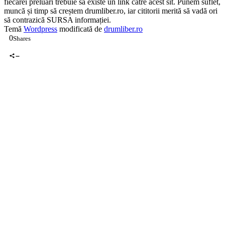
fiecărei preluări trebuie să existe un link către acest sit. Punem suflet,
muncă și timp să creștem drumliber.ro, iar cititorii merită să vadă ori
să contrazică SURSA informației.
Temă
Wordpress
modificată de
drumliber.ro
0
Shares
0