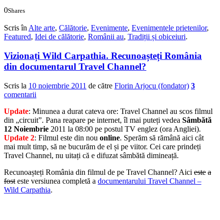
0
Shares
0
0
Scris în
Alte arte
,
Călătorie
,
Evenimente
,
Evenimentele prietenilor
,
Featured
,
Idei de călătorie
,
Românii au
,
Tradiții și obiceiuri
.
Vizionați Wild Carpathia. Recunoașteți România
din documentarul Travel Channel?
Scris la
10 noiembrie 2011
de către
Florin Arjocu (fondator)
3
comentarii
Update
: Minunea a durat cateva ore: Travel Channel au scos filmul
din „circuit”. Pana reapare pe internet, îl mai puteți vedea
Sâmbătă
12 Noiembrie
2011 la 08:00 pe postul TV englez (ora Angliei).
Update 2
: Filmul este din nou
online
. Sperăm să rămână aici cât
mai mult timp, să ne bucurăm de el și pe viitor. Cei care prindeți
Travel Channel, nu uitați că e difuzat sâmbătă dimineață.
Recunoașteți România din filmul de pe Travel Channel? Aici
este
a
fost
este versiunea completă a
documentarului Travel Channel –
Wild Carpathia
.