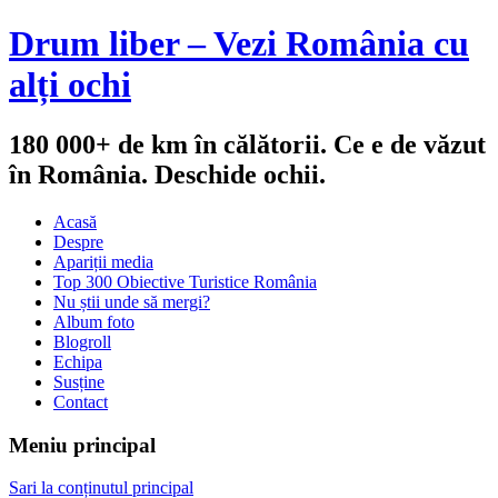
Drum liber – Vezi România cu
alți ochi
180 000+ de km în călătorii. Ce e de văzut
în România. Deschide ochii.
Acasă
Despre
Apariții media
Top 300 Obiective Turistice România
Nu știi unde să mergi?
Album foto
Blogroll
Echipa
Susține
Contact
Meniu principal
Sari la conținutul principal