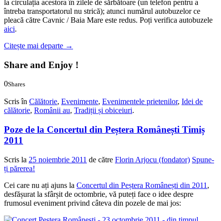
la circulația acestora în zilele de sărbătoare (un telefon pentru a
întreba transportatorul nu strică); atunci numărul autobuzelor ce
pleacă către Cavnic / Baia Mare este redus. Poți verifica autobuzele
aici
.
Citește mai departe
→
Share and Enjoy !
0
Shares
0
0
Scris în
Călătorie
,
Evenimente
,
Evenimentele prietenilor
,
Idei de
călătorie
,
Românii au
,
Tradiții și obiceiuri
.
Poze de la Concertul din Peștera Românești Timiș
2011
Scris la
25 noiembrie 2011
de către
Florin Arjocu (fondator)
Spune-
ți părerea!
Cei care nu ați ajuns la
Concertul din Peștera Românești din 2011
,
desfășurat la sfârșit de octombrie, vă puteți face o idee despre
frumosul eveniment privind câteva din pozele de mai jos: