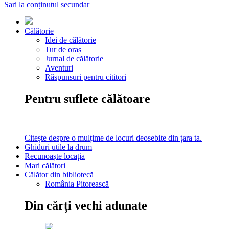
Sari la conținutul secundar
Călătorie
Idei de călătorie
Tur de oraș
Jurnal de călătorie
Aventuri
Răspunsuri pentru cititori
Pentru suflete călătoare
Citește despre o mulțime de locuri deosebite din țara ta.
Ghiduri utile la drum
Recunoaște locația
Mari călători
Călător din bibliotecă
România Pitorească
Din cărți vechi adunate