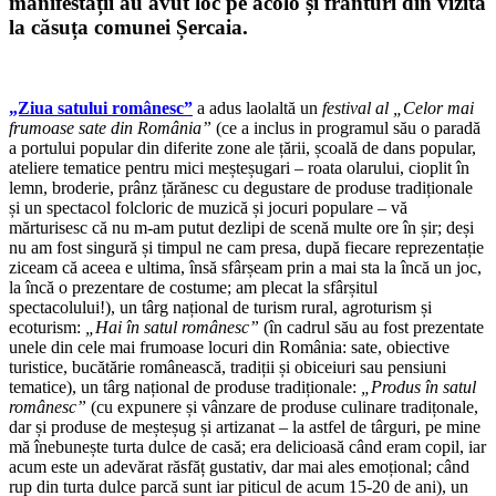
manifestații au avut loc pe acolo și frânturi din vizita
la căsuța comunei Șercaia.
„Ziua satului românesc”
a adus laolaltă un
festival al „Celor mai
frumoase sate din România”
(ce a inclus in programul său o paradă
a portului popular din diferite zone ale țării, școală de dans popular,
ateliere tematice pentru mici meșteșugari – roata olarului, cioplit în
lemn, broderie, prânz țărănesc cu degustare de produse tradiționale
și un spectacol folcloric de muzică și jocuri populare – vă
mărturisesc că nu m-am putut dezlipi de scenă multe ore în șir; deși
nu am fost singură și timpul ne cam presa, după fiecare reprezentație
ziceam că aceea e ultima, însă sfârșeam prin a mai sta la încă un joc,
la încă o prezentare de costume; am plecat la sfârșitul
spectacolului!), un târg național de turism rural, agroturism și
ecoturism:
„Hai în satul românesc”
(în cadrul său au fost prezentate
unele din cele mai frumoase locuri din România: sate, obiective
turistice, bucătărie românească, tradiții și obiceiuri sau pensiuni
tematice), un târg național de produse tradiționale:
„Produs în satul
românesc”
(cu expunere și vânzare de produse culinare tradițonale,
dar și produse de meșteșug și artizanat – la astfel de târguri, pe mine
mă înebunește turta dulce de casă; era delicioasă când eram copil, iar
acum este un adevărat răsfăț gustativ, dar mai ales emoțional; când
rup din turta dulce parcă sunt iar piticul de acum 15-20 de ani), un