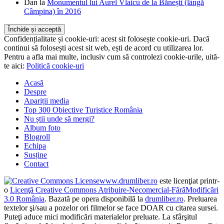
Dan
la
Monumentul lui Aurel Vlaicu de la Bănești (lângă
Câmpina) în 2016
Confidențialitate și cookie-uri: acest sit folosește cookie-uri. Dacă
continui să folosești acest sit web, ești de acord cu utilizarea lor.
Pentru a afla mai multe, inclusiv cum să controlezi cookie-urile, uită-
te aici:
Politică cookie-uri
Acasă
Despre
Apariții media
Top 300 Obiective Turistice România
Nu știi unde să mergi?
Album foto
Blogroll
Echipa
Susține
Contact
www.drumliber.ro
este licenţiat printr-
o
Licenţă Creative Commons Atribuire-Necomercial-FărăModificări
3.0 România
. Bazată pe opera disponibilă la
drumliber.ro
. Preluarea
textelor şi/sau a pozelor ori filmelor se face DOAR cu citarea sursei.
Puteţi aduce mici modificări materialelor preluate. La sfârşitul