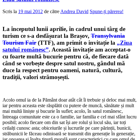
Scris la
19 mai 2012
de către
Andrea David
Spune-ți părerea!
La începutul lunii aprilie, în cadrul unui târg de
turism ce s-a desfășurat la Brașov,
Transylvania
Tourism Fair
(TTF), am primit o invitație la
„Ziua
satului românesc”
. Această invitație am acceptat-o
cu foarte multă bucurie pentru că, de fiecare dată
când se vorbește despre satul nostru, gândul mă
duce la respect pentru oameni, natură, cultură,
tradiții, valori strămoșești.
Acolo omul ia de la Pământ doar atât cât îi trebuie și deloc mai mult,
iar pentru aceasta este răsplătit cu putere de muncă, sănătate și mult
mai multă liniște și bucurie în suflet; acolo, în satul românesc,
întreaga comunitate este ca o familie, iar familia e cel mai sfânt lucru
posibil; acolo fiecare om din sat își are rolul și locul său, iar toți
ceilalți cunosc asta; obiceiurile și lucrurile pe care părinții, bunicii,
străbunicii le făceau odinioară se transmit din generație în generație,
iar onoarea și înalta ținută morală sunt caracteristici cu care omul de