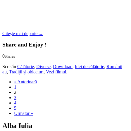
Citește mai departe
→
Share and Enjoy !
0
Shares
0
0
Scris în
Călătorie
,
Diverse
,
Download
,
Idei de călătorie
,
Românii
au
,
Tradiții și obiceiuri
,
Vezi filmul
.
« Anterioară
1
2
3
4
5
Următor »
Alba Iulia