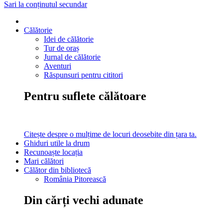
Sari la conținutul secundar
Călătorie
Idei de călătorie
Tur de oraș
Jurnal de călătorie
Aventuri
Răspunsuri pentru cititori
Pentru suflete călătoare
Citește despre o mulțime de locuri deosebite din țara ta.
Ghiduri utile la drum
Recunoaște locația
Mari călători
Călător din bibliotecă
România Pitorească
Din cărți vechi adunate