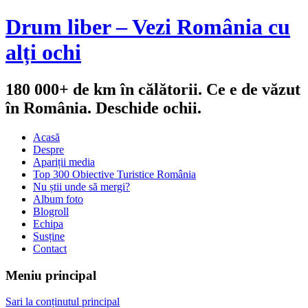
Drum liber – Vezi România cu
alți ochi
180 000+ de km în călătorii. Ce e de văzut
în România. Deschide ochii.
Acasă
Despre
Apariții media
Top 300 Obiective Turistice România
Nu știi unde să mergi?
Album foto
Blogroll
Echipa
Susține
Contact
Meniu principal
Sari la conținutul principal