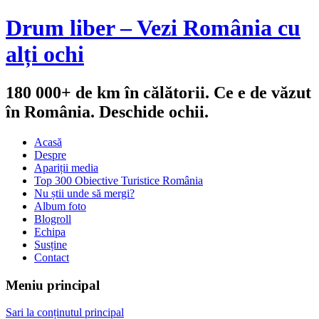
Drum liber – Vezi România cu
alți ochi
180 000+ de km în călătorii. Ce e de văzut
în România. Deschide ochii.
Acasă
Despre
Apariții media
Top 300 Obiective Turistice România
Nu știi unde să mergi?
Album foto
Blogroll
Echipa
Susține
Contact
Meniu principal
Sari la conținutul principal