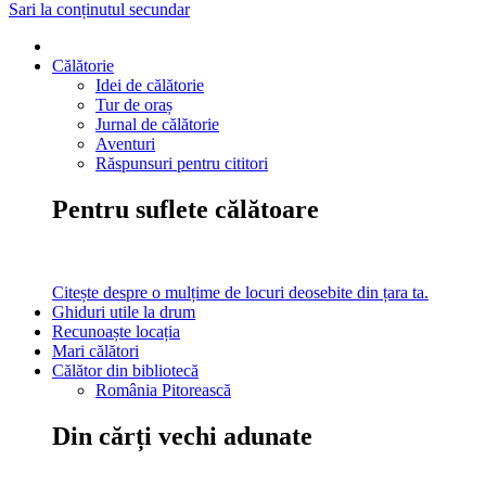
Sari la conținutul secundar
Călătorie
Idei de călătorie
Tur de oraș
Jurnal de călătorie
Aventuri
Răspunsuri pentru cititori
Pentru suflete călătoare
Citește despre o mulțime de locuri deosebite din țara ta.
Ghiduri utile la drum
Recunoaște locația
Mari călători
Călător din bibliotecă
România Pitorească
Din cărți vechi adunate