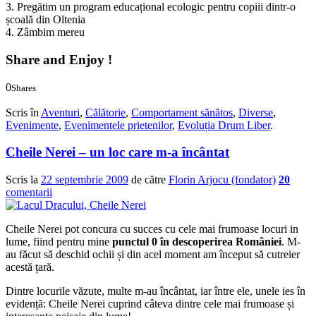
3. Pregătim un program educațional ecologic pentru copiii dintr-o
școală din Oltenia
4. Zâmbim mereu
Share and Enjoy !
0
Shares
0
0
Scris în
Aventuri
,
Călătorie
,
Comportament sănătos
,
Diverse
,
Evenimente
,
Evenimentele prietenilor
,
Evoluția Drum Liber
.
Cheile Nerei – un loc care m-a încântat
Scris la
22 septembrie 2009
de către
Florin Arjocu (fondator)
20
comentarii
Cheile Nerei pot concura cu succes cu cele mai frumoase locuri in
lume, fiind pentru mine
punctul 0 în descoperirea României
. M-
au făcut să deschid ochii și din acel moment am început să cutreier
acestă țară.
Dintre locurile văzute, multe m-au încântat, iar între ele, unele ies în
evidență: Cheile Nerei cuprind câteva dintre cele mai frumoase și