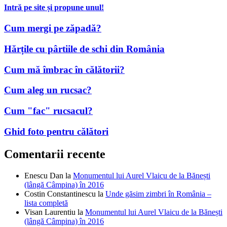
Intră pe site și propune unul!
Cum mergi pe zăpadă?
Hărțile cu pârtiile de schi din România
Cum mă îmbrac în călătorii?
Cum aleg un rucsac?
Cum "fac" rucsacul?
Ghid foto pentru călători
Comentarii recente
Enescu Dan
la
Monumentul lui Aurel Vlaicu de la Bănești
(lângă Câmpina) în 2016
Costin Constantinescu
la
Unde găsim zimbri în România –
lista completă
Visan Laurentiu
la
Monumentul lui Aurel Vlaicu de la Bănești
(lângă Câmpina) în 2016