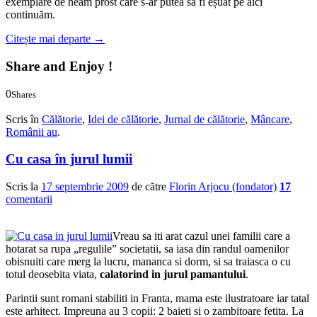
exemplare de neam prost care s-ar putea să fi eșuat pe aici
continuăm.
Citește mai departe
→
Share and Enjoy !
0
Shares
0
0
Scris în
Călătorie
,
Idei de călătorie
,
Jurnal de călătorie
,
Mâncare
,
Românii au
.
Cu casa în jurul lumii
Scris la
17 septembrie 2009
de către
Florin Arjocu (fondator)
17
comentarii
Vreau sa iti arat cazul unei familii care a
hotarat sa rupa „regulile” societatii, sa iasa din randul oamenilor
obisnuiti care merg la lucru, mananca si dorm, si sa traiasca o cu
totul deosebita viata,
calatorind in jurul pamantului
.
Parintii sunt romani stabiliti in Franta, mama este ilustratoare iar tatal
este arhitect. Impreuna au 3 copii: 2 baieti si o zambitoare fetita. La