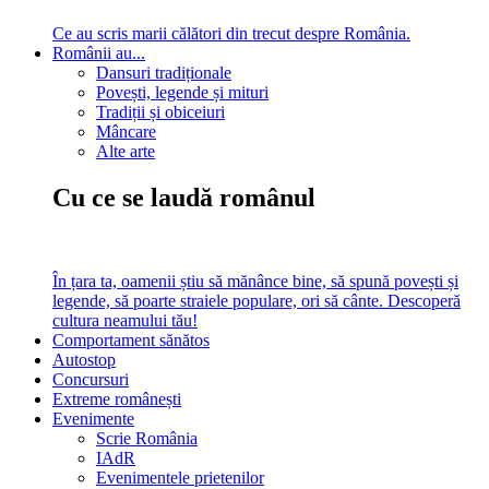
Ce au scris marii călători din trecut despre România.
Românii au...
Dansuri tradiționale
Povești, legende și mituri
Tradiții și obiceiuri
Mâncare
Alte arte
Cu ce se laudă românul
În țara ta, oamenii știu să mănânce bine, să spună povești și
legende, să poarte straiele populare, ori să cânte. Descoperă
cultura neamului tău!
Comportament sănătos
Autostop
Concursuri
Extreme românești
Evenimente
Scrie România
IAdR
Evenimentele prietenilor