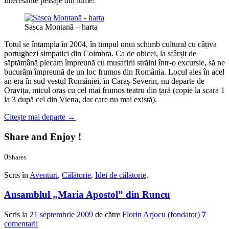
interesante peisaje din lume!
Sasca Montană – harta
Totul se întampla în 2004, în timpul unui schimb cultural cu câțiva
portughezi simpatici din Coimbra. Ca de obicei, la sfârșit de
săptămână plecam împreună cu musafirii străini într-o excursie, să ne
bucurăm împreună de un loc frumos din România. Locul ales în acel
an era în sud vestul României, în Caraș-Severin, nu departe de
Oravița, micul oraș cu cel mai frumos teatru din țară (copie la scara 1
la 3 după cel din Viena, dar care nu mai există).
Citește mai departe
→
Share and Enjoy !
0
Shares
0
0
Scris în
Aventuri
,
Călătorie
,
Idei de călătorie
.
Ansamblul „Maria Apostol” din Runcu
Scris la
21 septembrie 2009
de către
Florin Arjocu (fondator)
7
comentarii