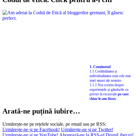
1. Conținutul
1.1 Credibilitatea și
individualitatea sunt cele mai
mari atuuri ale noastre.
1.1.1 Noi scriem despre
experiențele și gândurile cu
privire la excursiile
pe care
chiar le-am făcut
...
Arată-ne puțină iubire…
Urmărește-ne pe rețelele sociale, pe email sau pe RSS:
Urmărește-ne și pe Facebook!
Urmărește-ne și pe Twitter!
Urmărește-ne și pe YouTube!
Abonează-ne la RSS-ul DrumLiber.ro!