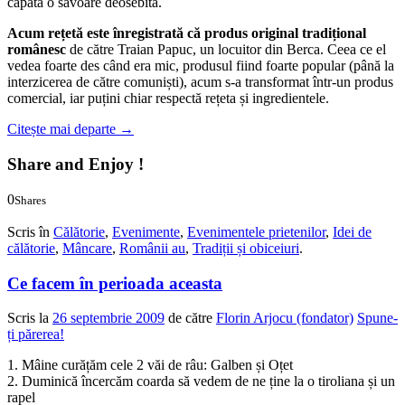
căpăta o savoare deosebită.
Acum rețetă este înregistrată că produs original tradițional
românesc
de către Traian Papuc, un locuitor din Berca. Ceea ce el
vedea foarte des când era mic, produsul fiind foarte popular (până la
interzicerea de către comuniști), acum s-a transformat într-un produs
comercial, iar puțini chiar respectă rețeta și ingredientele.
Citește mai departe
→
Share and Enjoy !
0
Shares
0
0
Scris în
Călătorie
,
Evenimente
,
Evenimentele prietenilor
,
Idei de
călătorie
,
Mâncare
,
Românii au
,
Tradiții și obiceiuri
.
Ce facem în perioada aceasta
Scris la
26 septembrie 2009
de către
Florin Arjocu (fondator)
Spune-
ți părerea!
1. Mâine curățăm cele 2 văi de râu: Galben și Oțet
2. Duminică încercăm coarda să vedem de ne ține la o tiroliana și un
rapel