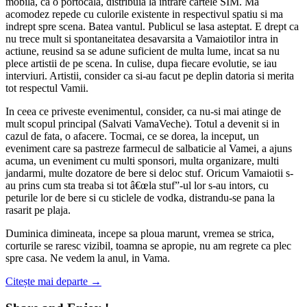
mobila, ca o portocala, distribuia la intrare cartele SIM. Ma
acomodez repede cu culorile existente in respectivul spatiu si ma
indrept spre scena. Batea vantul. Publicul se lasa asteptat. E drept ca
nu trece mult si spontaneitatea desavarsita a Vamaiotilor intra in
actiune, reusind sa se adune suficient de multa lume, incat sa nu
plece artistii de pe scena. In culise, dupa fiecare evolutie, se iau
interviuri. Artistii, consider ca si-au facut pe deplin datoria si merita
tot respectul Vamii.
In ceea ce priveste evenimentul, consider, ca nu-si mai atinge de
mult scopul principal (Salvati VamaVeche). Totul a devenit si in
cazul de fata, o afacere. Tocmai, ce se dorea, la inceput, un
eveniment care sa pastreze farmecul de salbaticie al Vamei, a ajuns
acuma, un eveniment cu multi sponsori, multa organizare, multi
jandarmi, multe dozatore de bere si deloc stuf. Oricum Vamaiotii s-
au prins cum sta treaba si tot â€œla stuf”-ul lor s-au intors, cu
peturile lor de bere si cu sticlele de vodka, distrandu-se pana la
rasarit pe plaja.
Duminica dimineata, incepe sa ploua marunt, vremea se strica,
corturile se raresc vizibil, toamna se apropie, nu am regrete ca plec
spre casa. Ne vedem la anul, in Vama.
Citește mai departe
→