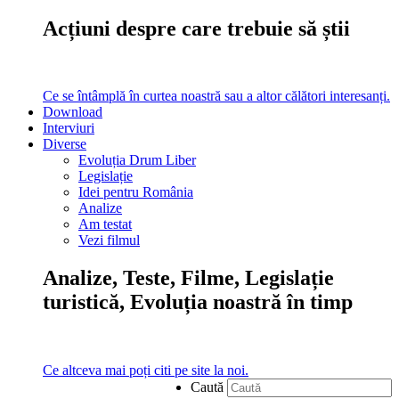
Acțiuni despre care trebuie să știi
Ce se întâmplă în curtea noastră sau a altor călători interesanți.
Download
Interviuri
Diverse
Evoluția Drum Liber
Legislație
Idei pentru România
Analize
Am testat
Vezi filmul
Analize, Teste, Filme, Legislație
turistică, Evoluția noastră în timp
Ce altceva mai poți citi pe site la noi.
Caută