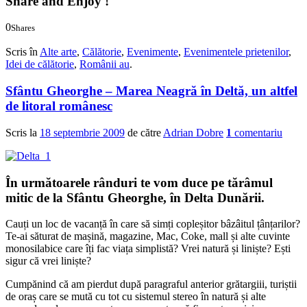
Share and Enjoy !
0
Shares
0
0
Scris în
Alte arte
,
Călătorie
,
Evenimente
,
Evenimentele prietenilor
,
Idei de călătorie
,
Românii au
.
Sfântu Gheorghe – Marea Neagră în Deltă, un altfel
de litoral românesc
Scris la
18 septembrie 2009
de către
Adrian Dobre
1
comentariu
În următoarele rânduri te vom duce pe tărâmul
mitic de la Sfântu Gheorghe, în Delta Dunării.
Cauți un loc de vacanță în care să simți copleșitor bâzâitul țânțarilor?
Te-ai săturat de mașină, magazine, Mac, Coke, mall și alte cuvinte
monosilabice care îți fac viața simplistă? Vrei natură și liniște? Ești
sigur că vrei liniște?
Cumpănind că am pierdut după paragraful anterior grătargiii, turiștii
de oraș care se mută cu tot cu sistemul stereo în natură și alte