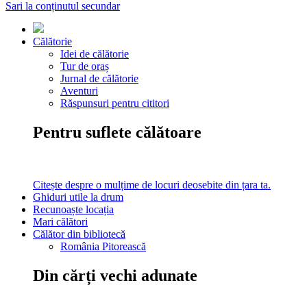
Sari la conținutul secundar
Călătorie
Idei de călătorie
Tur de oraș
Jurnal de călătorie
Aventuri
Răspunsuri pentru cititori
Pentru suflete călătoare
Citește despre o mulțime de locuri deosebite din țara ta.
Ghiduri utile la drum
Recunoaște locația
Mari călători
Călător din bibliotecă
România Pitorească
Din cărți vechi adunate