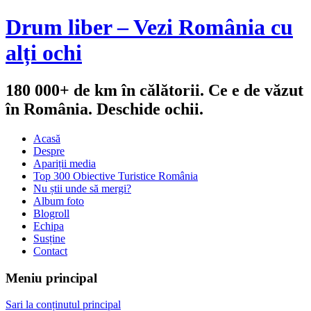
Drum liber – Vezi România cu
alți ochi
180 000+ de km în călătorii. Ce e de văzut
în România. Deschide ochii.
Acasă
Despre
Apariții media
Top 300 Obiective Turistice România
Nu știi unde să mergi?
Album foto
Blogroll
Echipa
Susține
Contact
Meniu principal
Sari la conținutul principal