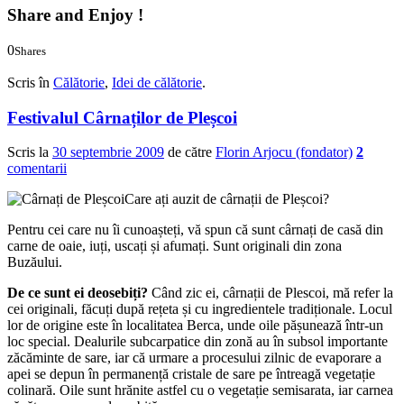
Share and Enjoy !
0
Shares
0
0
Scris în
Călătorie
,
Idei de călătorie
.
Festivalul Cârnaților de Pleșcoi
Scris la
30 septembrie 2009
de către
Florin Arjocu (fondator)
2
comentarii
Care ați auzit de cârnații de Pleșcoi?
Pentru cei care nu îi cunoașteți, vă spun că sunt cârnați de casă din
carne de oaie, iuți, uscați și afumați. Sunt originali din zona
Buzăului.
De ce sunt ei deosebiți?
Când zic ei, cârnații de Plescoi, mă refer la
cei originali, făcuți după rețeta și cu ingredientele tradiționale. Locul
lor de origine este în localitatea Berca, unde oile pășunează într-un
loc special. Dealurile subcarpatice din zonă au în subsol importante
zăcăminte de sare, iar că urmare a procesului zilnic de evaporare a
apei se depun în permanență cristale de sare pe întreagă vegetație
colinară. Oile sunt hrănite astfel cu o vegetație semisarata, iar carnea