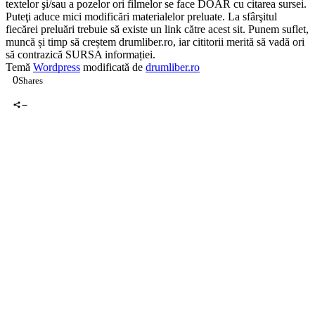
textelor şi/sau a pozelor ori filmelor se face DOAR cu citarea sursei.
Puteţi aduce mici modificări materialelor preluate. La sfârşitul
fiecărei preluări trebuie să existe un link către acest sit. Punem suflet,
muncă și timp să creștem drumliber.ro, iar cititorii merită să vadă ori
să contrazică SURSA informației.
Temă
Wordpress
modificată de
drumliber.ro
0
Shares
0