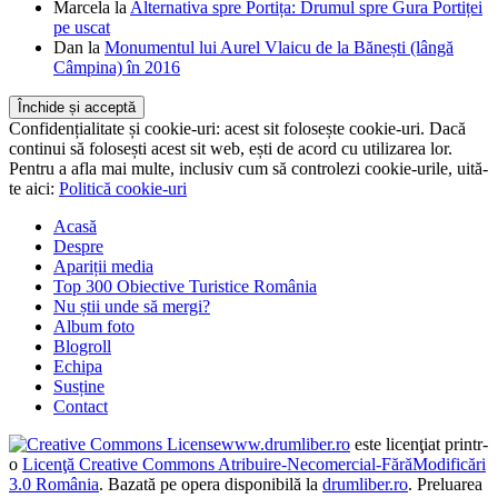
Marcela
la
Alternativa spre Portița: Drumul spre Gura Portiței
pe uscat
Dan
la
Monumentul lui Aurel Vlaicu de la Bănești (lângă
Câmpina) în 2016
Confidențialitate și cookie-uri: acest sit folosește cookie-uri. Dacă
continui să folosești acest sit web, ești de acord cu utilizarea lor.
Pentru a afla mai multe, inclusiv cum să controlezi cookie-urile, uită-
te aici:
Politică cookie-uri
Acasă
Despre
Apariții media
Top 300 Obiective Turistice România
Nu știi unde să mergi?
Album foto
Blogroll
Echipa
Susține
Contact
www.drumliber.ro
este licenţiat printr-
o
Licenţă Creative Commons Atribuire-Necomercial-FărăModificări
3.0 România
. Bazată pe opera disponibilă la
drumliber.ro
. Preluarea