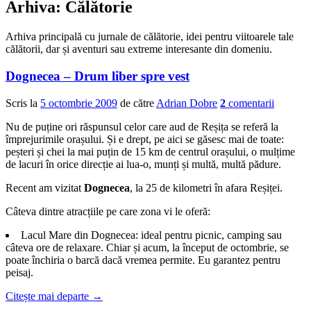
Arhiva:
Călătorie
Arhiva principală cu jurnale de călătorie, idei pentru viitoarele tale
călătorii, dar și aventuri sau extreme interesante din domeniu.
Dognecea – Drum liber spre vest
Scris la
5 octombrie 2009
de către
Adrian Dobre
2
comentarii
Nu de puține ori răspunsul celor care aud de Reșița se referă la
împrejurimile orașului. Și e drept, pe aici se găsesc mai de toate:
peșteri și chei la mai puțin de 15 km de centrul orașului, o mulțime
de lacuri în orice direcție ai lua-o, munți și multă, multă pădure.
Recent am vizitat
Dognecea
, la 25 de kilometri în afara Reșiței.
Câteva dintre atracțiile pe care zona vi le oferă:
Lacul Mare din Dognecea: ideal pentru picnic, camping sau
câteva ore de relaxare. Chiar și acum, la început de octombrie, se
poate închiria o barcă dacă vremea permite. Eu garantez pentru
peisaj.
Citește mai departe
→