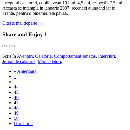
inceputul calatoriei, copiii aveau 10 luni, 4,5 ani, respectiv 7,5 ani.
Aceasta se intampla in ianuarie 2007, recent ei ajungand iar in
Franta, pentru o binemeritata pauza.
Citește mai departe
→
Share and Enjoy !
0
Shares
0
0
Scris în
Aventuri
,
Călătorie
,
Comportament sănătos
,
Interviuri
,
Jurnal de călătorie
,
Mari călători
.
« Anterioară
1
…
44
45
46
47
48
49
50
Următor »