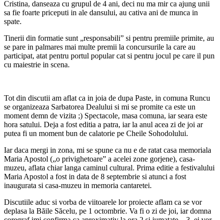
Cristina, danseaza cu grupul de 4 ani, deci nu ma mir ca ajung unii
sa fie foarte priceputi in ale dansului, au cativa ani de munca in
spate.
Tinerii din formatie sunt „responsabili” si pentru premiile primite, au
se pare in palmares mai multe premii la concursurile la care au
participat, atat pentru portul popular cat si pentru jocul pe care il pun
cu maiestrie in scena.
Tot din discutii am aflat ca in joia de dupa Paste, in comuna Runcu
se organizeaza Sarbatorea Dealului si mi se promite ca este un
moment demn de vizita ;) Spectacole, masa comuna, iar seara este
hora satului. Deja a fost editia a patra, iar la anul acea zi de joi ar
putea fi un moment bun de calatorie pe Cheile Sohodolului.
Iar daca mergi in zona, mi se spune ca nu e de ratat casa memoriala
Maria Apostol („o privighetoare” a acelei zone gorjene), casa-
muzeu, aflata chiar langa caminul cultural. Prima editie a festivalului
Maria Apostol a fost in data de 8 septembrie si atunci a fost
inaugurata si casa-muzeu in memoria cantaretei.
Discutiile aduc si vorba de viitoarele lor proiecte aflam ca se vor
deplasa la Băile Săcelu, pe 1 octombrie. Va fi o zi de joi, iar domna
coregraf imi confirma ca aproximativ la ora 2 si jumatate – 3, ei vor