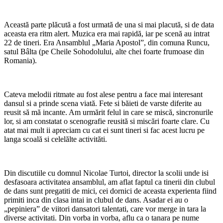
Această parte plăcută a fost urmată de una si mai placută, si de data
aceasta era ritm alert. Muzica era mai rapidă, iar pe scenă au intrat
22 de tineri. Era Ansamblul „Maria Apostol”, din comuna Runcu,
satul Bâlta (pe Cheile Sohodolului, alte chei foarte frumoase din
Romania).
Cateva melodii ritmate au fost alese pentru a face mai interesant
dansul si a prinde scena viată. Fete si băieti de varste diferite au
reusit să mă incante. Am urmărit felul in care se miscă, sincronurile
lor, si am constatat o scenografie reusită si miscări foarte clare. Cu
atat mai mult ii apreciam cu cat ei sunt tineri si fac acest lucru pe
langa scoală si celelălte activităti.
Din discutiile cu domnul Nicolae Turtoi, director la scolii unde isi
desfasoara activitatea ansamblul, am aflat faptul ca tinerii din clubul
de dans sunt pregatiti de mici, cei dornici de aceasta experienta fiind
primiti inca din clasa intai in clubul de dans. Asadar ei au o
„pepiniera” de viitori dansatori talentati, care vor merge in tara la
diverse activitati. Din vorba in vorba, aflu ca o tanara pe nume