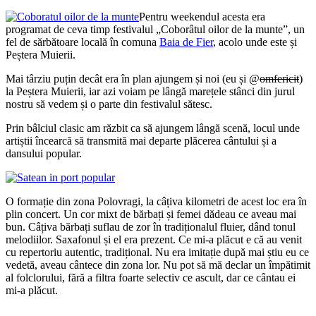
Pentru weekendul acesta era
programat de ceva timp festivalul „Coborâtul oilor de la munte”, un
fel de sărbătoare locală în comuna
Baia de Fier
, acolo unde este și
Peștera Muierii.
Mai târziu puțin decât era în plan ajungem și noi (eu și @
omfericit
)
la Peștera Muierii, iar azi voiam pe lângă marețele stânci din jurul
nostru să vedem și o parte din festivalul sătesc.
Prin bâlciul clasic am răzbit ca să ajungem lângă scenă, locul unde
artiștii încearcă să transmită mai departe plăcerea cântului și a
dansului popular.
O formație din zona Polovragi, la câțiva kilometri de acest loc era în
plin concert. Un cor mixt de bărbați și femei dădeau ce aveau mai
bun. Câțiva bărbați suflau de zor în tradiționalul fluier, dând tonul
melodiilor. Saxafonul și el era prezent. Ce mi-a plăcut e că au venit
cu repertoriu autentic, tradițional. Nu era imitație după mai știu eu ce
vedetă, aveau cântece din zona lor. Nu pot să mă declar un împătimit
al folclorului, fără a filtra foarte selectiv ce ascult, dar ce cântau ei
mi-a plăcut.