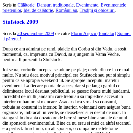
Scris în
Călătorie
,
Dansuri tradiționale
,
Evenimente
,
Evenimentele
prietenilor
,
Idei de călătorie
,
Românii au
,
Tradiții și obiceiuri
.
Stufstock 2009
Scris la
20 septembrie 2009
de către
Florin Arjocu (fondator)
Spune-
ți părerea!
Dupa ce am admirat pe rand, plajele din Corbu si din Vadu, a sosit
momentul, ca, impreuna cu David, sa ajungem in Vama Veche,
pentru a fi prezenti la Stufstock.
Joi seara, corturile incep sa se adune pe plaje; devin din ce in ce mai
multe. Nu stiu daca motivul principal era Stufstock sau pur si simplu
pentru ca se apropia weekend-ul. Se apropie inceputul marelui
eveniment. La fiecare poarta de acces, dar si pe langa gardul ce
delimiteaza locul destinat publicului, se gasesc foarte multi jandarmi,
incredibil de multi jandarmi care trebuiau sa impiedice accesul in
interior cu bauturi si mancare. Asadar daca vroiai sa consumi,
trebuia sa consumi in interior. In interior, voluntarii care asigura buna
organizare, imbracati in verde, se deosebesc si ei destul de usor. In
stanga si in dreapta dozatoare de bere si mese bine aranjate de unul
din sponsorii evenimentului. Bine ca nu erau si mici ca altfel tacamul
era perfect. In schimb, un alt sponsor, o companie de telefonie