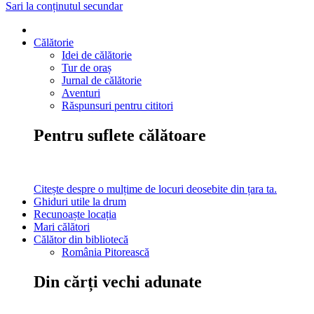
Sari la conținutul secundar
Călătorie
Idei de călătorie
Tur de oraș
Jurnal de călătorie
Aventuri
Răspunsuri pentru cititori
Pentru suflete călătoare
Citește despre o mulțime de locuri deosebite din țara ta.
Ghiduri utile la drum
Recunoaște locația
Mari călători
Călător din bibliotecă
România Pitorească
Din cărți vechi adunate