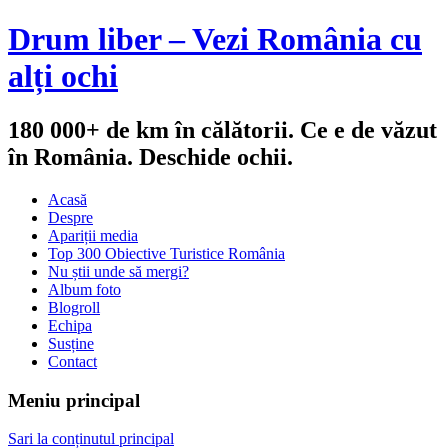
Drum liber – Vezi România cu
alți ochi
180 000+ de km în călătorii. Ce e de văzut
în România. Deschide ochii.
Acasă
Despre
Apariții media
Top 300 Obiective Turistice România
Nu știi unde să mergi?
Album foto
Blogroll
Echipa
Susține
Contact
Meniu principal
Sari la conținutul principal