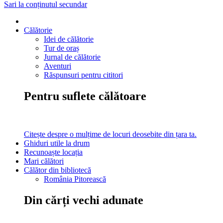
Sari la conținutul secundar
Călătorie
Idei de călătorie
Tur de oraș
Jurnal de călătorie
Aventuri
Răspunsuri pentru cititori
Pentru suflete călătoare
Citește despre o mulțime de locuri deosebite din țara ta.
Ghiduri utile la drum
Recunoaște locația
Mari călători
Călător din bibliotecă
România Pitorească
Din cărți vechi adunate