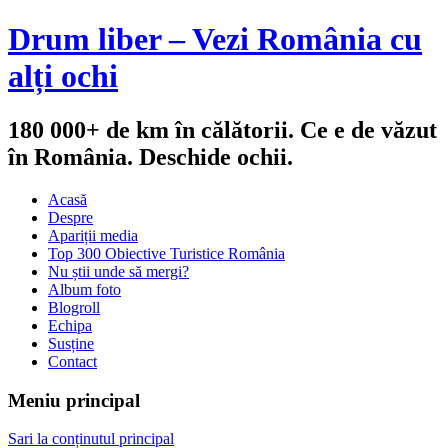
Drum liber – Vezi România cu
alți ochi
180 000+ de km în călătorii. Ce e de văzut
în România. Deschide ochii.
Acasă
Despre
Apariții media
Top 300 Obiective Turistice România
Nu știi unde să mergi?
Album foto
Blogroll
Echipa
Susține
Contact
Meniu principal
Sari la conținutul principal