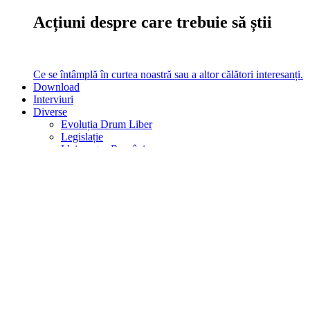
Acțiuni despre care trebuie să știi
Ce se întâmplă în curtea noastră sau a altor călători interesanți.
Download
Interviuri
Diverse
Evoluția Drum Liber
Legislație
Idei pentru România
Analize
Am testat
Vezi filmul
Analize, Teste, Filme, Legislație
turistică, Evoluția noastră în timp
Ce altceva mai poți citi pe site la noi.
Caută