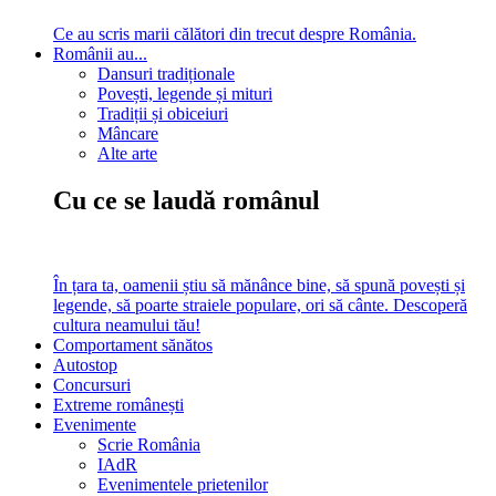
Ce au scris marii călători din trecut despre România.
Românii au...
Dansuri tradiționale
Povești, legende și mituri
Tradiții și obiceiuri
Mâncare
Alte arte
Cu ce se laudă românul
În țara ta, oamenii știu să mănânce bine, să spună povești și
legende, să poarte straiele populare, ori să cânte. Descoperă
cultura neamului tău!
Comportament sănătos
Autostop
Concursuri
Extreme românești
Evenimente
Scrie România
IAdR
Evenimentele prietenilor