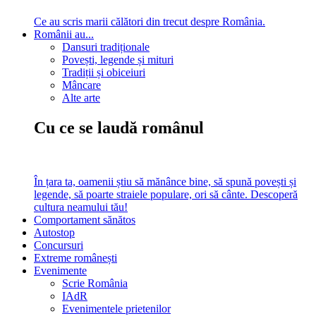
Ce au scris marii călători din trecut despre România.
Românii au...
Dansuri tradiționale
Povești, legende și mituri
Tradiții și obiceiuri
Mâncare
Alte arte
Cu ce se laudă românul
În țara ta, oamenii știu să mănânce bine, să spună povești și
legende, să poarte straiele populare, ori să cânte. Descoperă
cultura neamului tău!
Comportament sănătos
Autostop
Concursuri
Extreme românești
Evenimente
Scrie România
IAdR
Evenimentele prietenilor