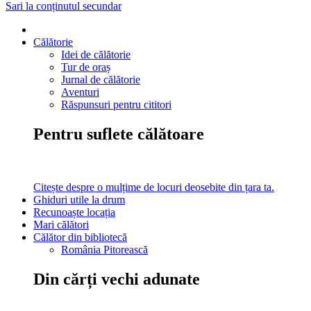
Sari la conținutul secundar
Călătorie
Idei de călătorie
Tur de oraș
Jurnal de călătorie
Aventuri
Răspunsuri pentru cititori
Pentru suflete călătoare
Citește despre o mulțime de locuri deosebite din țara ta.
Ghiduri utile la drum
Recunoaște locația
Mari călători
Călător din bibliotecă
România Pitorească
Din cărți vechi adunate