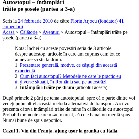
Autostopul – întâmplări
trăite pe șosele (partea a 3-a)
Scris la
24 februarie 2010
de către
Florin Arjocu (fondator)
41
comentarii
Acasă
>
Călătorie
>
Aventuri
> Autostopul – întâmplări trăite pe
șosele (partea a 3-a)
Notă: Închei cu aceste povestiri seria de 3 articole
despre autostop, articole în care am cuprins cam tot ce
ai nevoie să știi la drum:
1.
Prezentare generală, motive, ce câștigi din această
experiență
2.
Cum faci autostopul? Metodele pe care le practic eu
în diverse situații, în România sau pe autostrăzi
3.
Întâmplări trăite pe drum
(articolul acesta)
După primele 2 părți pe tema autostopului, spre că o parte dintre voi
vedeți puțin altfel această metodă alternativă de transport. Aici voi
prezenta câteva întâmplări trăite de mine în călătoriile cu autostopul.
Probabil momente care m-au marcat, că ce e banal nu merită spus.
Numai bune de spus nepoților.
Cazul 1. Vin din Franța, ajung ușor la granița cu Italia.