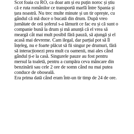
Scot foaia cu RO, ca doar am și eu puțin noroc și știu
că e ruta românilor ce transportă marfă între Spania și
țara noastră. Nu trec multe minute și un tir oprește, cu
gândul că mă duce o bucată din drum. După vreo
jumătate de oră șoferul s-a lămurit ce fac eu și că sunt o
companie bună la drum și mă anunță că el vrea să
meargă cât mai mult posibil fără pauză, să ajungă și el
acasă mai devreme. Cam ilegal, dar parțial pot să îl
înțeleg, nu e foarte plăcut să fii singur pe drumuri, fără
să interacționezi prea mult cu oamenii, mai ales când
gândul ți-e la casă. Singurele pauze au fost pentru
mersul la toaletă, pentru a cumpăra ceva mâncare din
benzinării sau cele 2 ore de somn când nu mai putea
conduce de oboseală.
Era prima dată când eram într-un tir timp de 24 de ore.
Șoferul era un om de nota 11, a fost o plăcere să
conversăm atâta timp. A fost o zi foarte faină.
Cazul 2 cu cele 5 minute de morcoveală și altele 24 de ore într-
un tir.
2 săptămâni mai târziu de la întâmplarea de mai sus, cu
2 zile înainte de Crăciun, tot din Franța mă întorceam,
dar pe o rută în prima parte puțin diferită. Un turc mi-a
demonstrat expresia „te înțelegi ca și cu turcul”. Cu