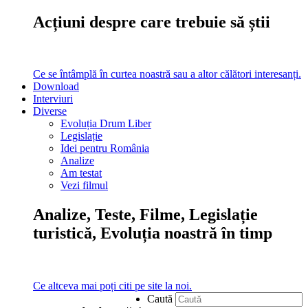
Acțiuni despre care trebuie să știi
Ce se întâmplă în curtea noastră sau a altor călători interesanți.
Download
Interviuri
Diverse
Evoluția Drum Liber
Legislație
Idei pentru România
Analize
Am testat
Vezi filmul
Analize, Teste, Filme, Legislație
turistică, Evoluția noastră în timp
Ce altceva mai poți citi pe site la noi.
Caută