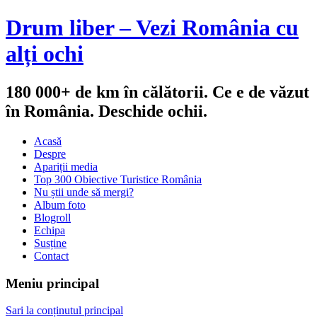
Drum liber – Vezi România cu
alți ochi
180 000+ de km în călătorii. Ce e de văzut
în România. Deschide ochii.
Acasă
Despre
Apariții media
Top 300 Obiective Turistice România
Nu știi unde să mergi?
Album foto
Blogroll
Echipa
Susține
Contact
Meniu principal
Sari la conținutul principal