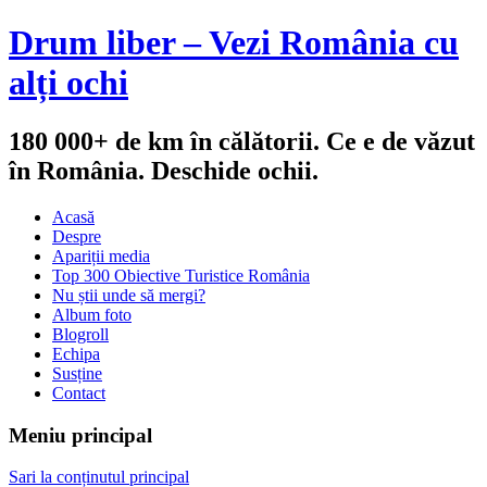
Drum liber – Vezi România cu
alți ochi
180 000+ de km în călătorii. Ce e de văzut
în România. Deschide ochii.
Acasă
Despre
Apariții media
Top 300 Obiective Turistice România
Nu știi unde să mergi?
Album foto
Blogroll
Echipa
Susține
Contact
Meniu principal
Sari la conținutul principal