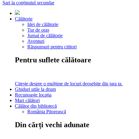
Sari la conținutul secundar
Călătorie
Idei de călătorie
Tur de oraș
Jurnal de călătorie
Aventuri
Răspunsuri pentru cititori
Pentru suflete călătoare
Citește despre o mulțime de locuri deosebite din țara ta.
Ghiduri utile la drum
Recunoaște locația
Mari călători
Călător din bibliotecă
România Pitorească
Din cărți vechi adunate