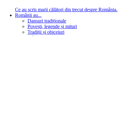
Ce au scris marii călători din trecut despre România.
Românii au...
Dansuri tradiționale
Povești, legende și mituri
Tradiții și obiceiuri
Mâncare
Alte arte
Cu ce se laudă românul
În țara ta, oamenii știu să mănânce bine, să spună povești și
legende, să poarte straiele populare, ori să cânte. Descoperă
cultura neamului tău!
Comportament sănătos
Autostop
Concursuri
Extreme românești
Evenimente
Scrie România
IAdR
Evenimentele prietenilor